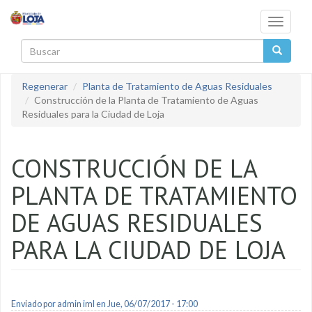
Pasar al contenido principal
Toggle
navigati
Buscar
Regenerar
Planta de Tratamiento de Aguas Residuales
Construcción de la Planta de Tratamiento de Aguas
Residuales para la Ciudad de Loja
CONSTRUCCIÓN DE LA
PLANTA DE TRATAMIENTO
DE AGUAS RESIDUALES
PARA LA CIUDAD DE LOJA
Enviado por
admin iml
en Jue, 06/07/2017 - 17:00