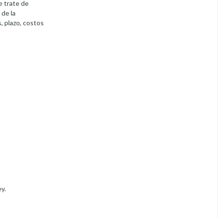
e trate de
 de la
, plazo, costos
y.