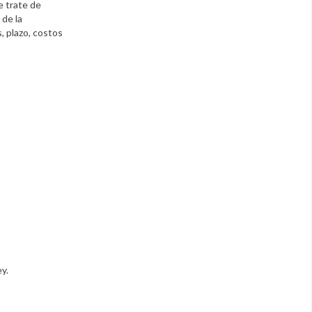
e trate de
 de la
, plazo, costos
y.