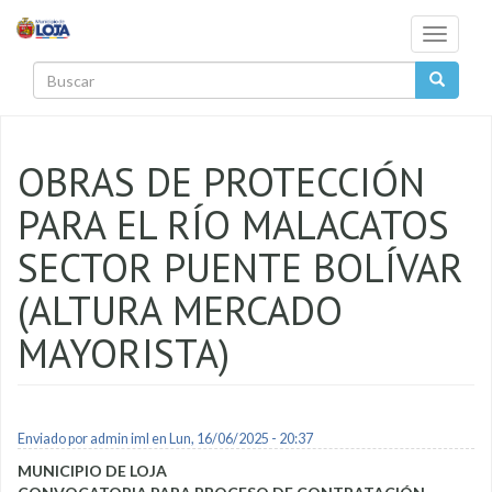
Pasar al contenido principal
Toggle
navigati
Buscar
OBRAS DE PROTECCIÓN
PARA EL RÍO MALACATOS
SECTOR PUENTE BOLÍVAR
(ALTURA MERCADO
MAYORISTA)
Enviado por
admin iml
en Lun, 16/06/2025 - 20:37
MUNICIPIO DE LOJA