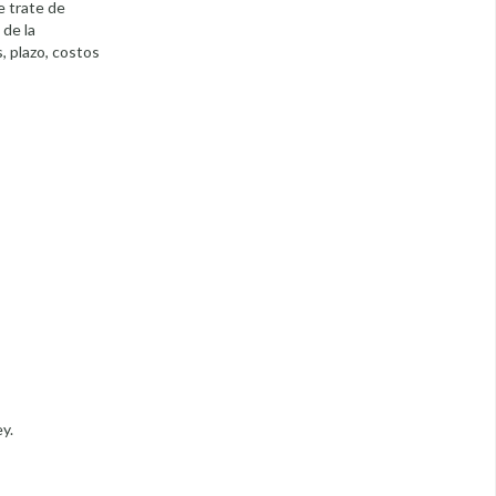
e trate de
 de la
, plazo, costos
y.