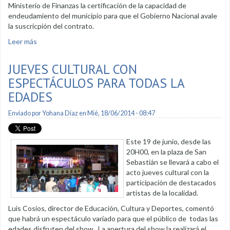
Ministerio de Finanzas la certificación de la capacidad de
endeudamiento del municipio para que el Gobierno Nacional avale
la suscricpión del contrato.
Leer más
sobre En varios frentes avanza proyecto de Regeneración
Urbana
JUEVES CULTURAL CON
ESPECTÁCULOS PARA TODAS LA
EDADES
Enviado por
Yohana Diaz
en Mié, 18/06/2014 - 08:47
Este 19 de junio, desde las
20H00, en la plaza de San
Sebastián se llevará a cabo el
acto jueves cultural con la
participación de destacados
artistas de la localidad.
Luis Cosíos, director de Educación, Cultura y Deportes, comentó
que habrá un espectáculo variado para que el público de todas las
edades disfruten del show. La apertura del show la realizará el