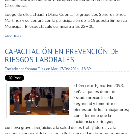
Circo Social.
Luego de ello actuarán Diana Cuenca, el grupo Los Sonoros, Shela
Martínez y se cerrará con la participación de la Orquesta Sinfónica
Municipal. El espectáculo culminará a las 22H00.
Leer más
sobre Jueves cultural con espectáculos para todas la
edades
CAPACITACIÓN EN PREVENCIÓN DE
RIESGOS LABORALES
Enviado por
Yohana Diaz
en Mar, 17/06/2014 - 18:39
El Decreto Ejecutivo 2393,
señala que es deber del
Estado precautelar la
seguridad y fomentar el
bienestar de los trabajadores;
considerando que la
incidencia de riesgos
conlleva graves perjuicios a la salud de los trabajadores y a la
economía general del país; por ello la necesidad de adoptar normas