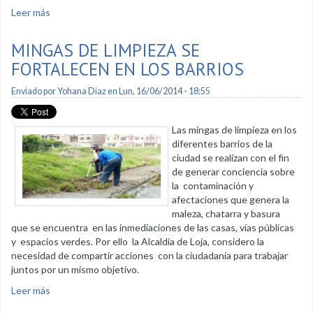
Leer más
sobre Domingo Cívico rindió homenaje al ganadero y al día
del padre
MINGAS DE LIMPIEZA SE
FORTALECEN EN LOS BARRIOS
Enviado por
Yohana Diaz
en Lun, 16/06/2014 - 18:55
Las mingas de limpieza en los
diferentes barrios de la
ciudad se realizan con el fin
de generar conciencia sobre
la contaminación y
afectaciones que genera la
maleza, chatarra y basura
que se encuentra en las inmediaciones de las casas, vías públicas
y espacios verdes. Por ello la Alcaldía de Loja, considero la
necesidad de compartir acciones con la ciudadanía para trabajar
juntos por un mismo objetivo.
Leer más
sobre Mingas de limpieza se fortalecen en los barrios