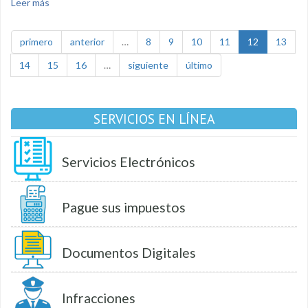
Leer más
sobre Domingo cívico en homenaje a la Fundación de Loja
primero
anterior
…
8
9
10
11
12
13
14
15
16
…
siguiente
último
SERVICIOS EN LÍNEA
Servicios Electrónicos
Pague sus impuestos
Documentos Digitales
Infracciones