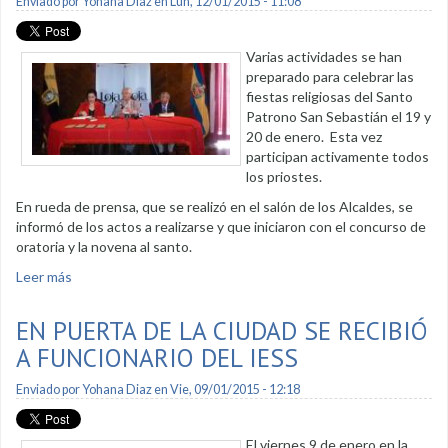
Enviado por
Yohana Diaz
en Lun, 12/01/2015 - 11:08
Varias actividades se han
preparado para celebrar las
fiestas religiosas del Santo
Patrono San Sebastián el 19 y
20 de enero. Esta vez
participan activamente todos
los priostes.
En rueda de prensa, que se realizó en el salón de los Alcaldes, se
informó de los actos a realizarse y que iniciaron con el concurso de
oratoria y la novena al santo.
Leer más
sobre Arrancaron actividades por fiesta religiosa de San
Sebastián
EN PUERTA DE LA CIUDAD SE RECIBIÓ
A FUNCIONARIO DEL IESS
Enviado por
Yohana Diaz
en Vie, 09/01/2015 - 12:18
El viernes 9 de enero en la