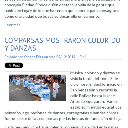
concejala Piedad Pineda quién destacó la valía de la gente que
habita en Loja y de lo que ha tenido que superar para consagrarse
como una ciudad que busca su desarrollo en su gente.
Leer más
sobre En sesión solemne se destacó proyectos para Loja
COMPARSAS MOSTRARON COLORIDO
Y DANZAS
Enviado por
Yohana Diaz
en Mar, 09/12/2014 - 15:41
Música, colorido y danzas se
vivió la tarde del lunes 8 de
diciembre. El desfile inició en
San Sebastián y recorrió la
calle Bolívar hasta la José
Antonio Eguiguren. Varios
establecimientos educativos
primarios, agrupaciones de danzas, coreografías y bandas cívicas
fueron parte de las comparsas por las fiestas de fundación de Loja.
Cada pequeño mostró su talento, donaire y habilidad en la danza,