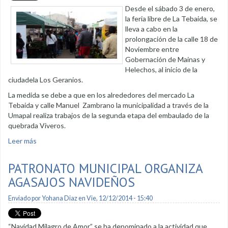
Desde el sábado 3 de enero,
la feria libre de La Tebaida, se
lleva a cabo en la
prolongación de la calle 18 de
Noviembre entre
Gobernación de Mainas y
Helechos, al inicio de la
ciudadela Los Geranios.
La medida se debe a que en los alrededores del mercado La
Tebaida y calle Manuel Zambrano la municipalidad a través de la
Umapal realiza trabajos de la segunda etapa del embaulado de la
quebrada Viveros.
Leer más
sobre Feria libre de La Tebaida fue reubicada
temporalmente
PATRONATO MUNICIPAL ORGANIZA
AGASAJOS NAVIDEÑOS
Enviado por
Yohana Diaz
en Vie, 12/12/2014 - 15:40
“Navidad Milagro de Amor” se ha denominado a la actividad que