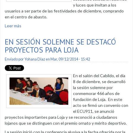
y luces que invitan a los
usuarios a ser parte de las festividades de diciembre, comprando
en el centro de abasto.
Leer más
sobre Se enciende el árbol navideño en el Centro Comercial
EN SESIÓN SOLEMNE SE DESTACÓ
PROYECTOS PARA LOJA
Enviado por
Yohana Diaz
en Mar, 09/12/2014 - 15:42
En el salón del Cabildo, el día
8 de diciembre, se desarrolló
la sesión solemne por
conmemorar 466 años de
fundación de Loja. En este
acto se firmó un convenio con
el ECU911, se anunció
proyectos importantes para Loja y se reconoció a ciudadanos
lojanos que se distinguen con el premio ornato y mérito deportivo.
La sesión inició con la conferencia alusiva a la fecha ofrecida por la