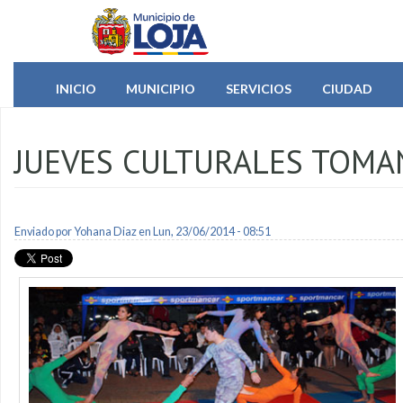
Pasar al contenido principal
INICIO
MUNICIPIO
SERVICIOS
CIUDAD
JUEVES CULTURALES TOMAN
Enviado por
Yohana Diaz
en Lun, 23/06/2014 - 08:51