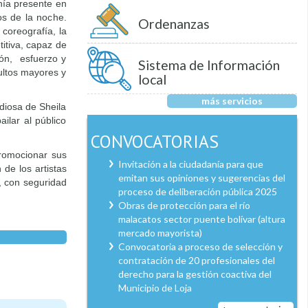
anía presente en
os de la noche.
Ordenanzas
 coreografía, la
titiva, capaz de
ión, esfuerzo y
Sistema de Información
dultos mayores y
local
más servicios
odiosa de Sheila
ilar al público
CONVOCATORIAS
promocionar sus
Invitación a la ciudadanía para que
 de los artistas
emitan sus opiniones y sugerencias del
s, con seguridad
proceso de deliberación pública 2025
Obras de protección para el río
malacatos sector puente bolívar (altura
mercado mayorista)
Convocatoria a proceso de selección y
contratación de 20 profesionales del
derecho para la gestión coactiva del
Municipio de Loja