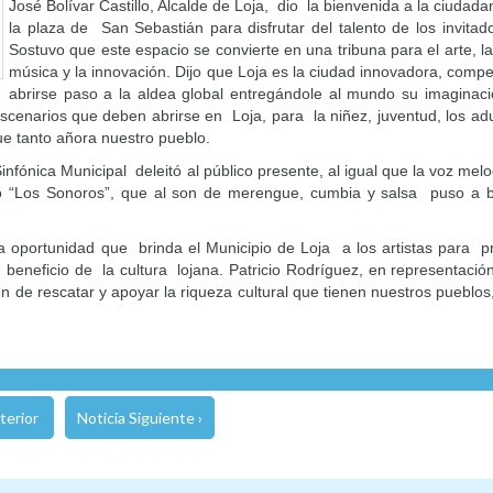
José Bolívar Castillo, Alcalde de Loja, dio la bienvenida a la ciudad
la plaza de San Sebastián para disfrutar del talento de los invitad
Sostuvo que este espacio se convierte en una tribuna para el arte, la
música y la innovación. Dijo que Loja es la ciudad innovadora, compe
abrirse paso a la aldea global entregándole al mundo su imaginac
 escenarios que deben abrirse en Loja, para la niñez, juventud, los a
que tanto añora nuestro pueblo.
infónica Municipal deleitó al público presente, al igual que la voz mel
po “Los Sonoros”, que al son de merengue, cumbia y salsa puso a ba
na oportunidad que brinda el Municipio de Loja a los artistas para 
 beneficio de la cultura lojana. Patricio Rodríguez, en representación
ón de rescatar y apoyar la riqueza cultural que tienen nuestros pueblo
terior
Noticia Siguiente ›