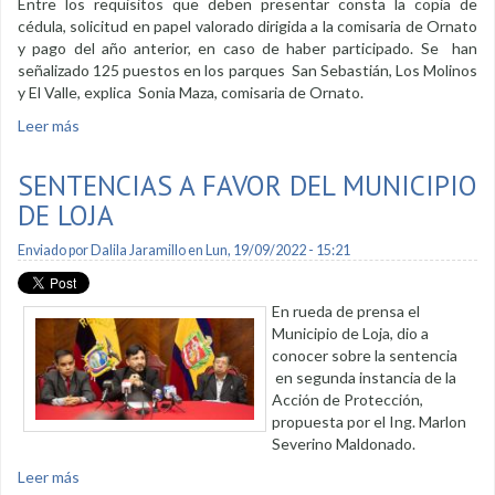
Entre los requisitos que deben presentar consta la copia de
cédula, solicitud en papel valorado dirigida a la comisaria de Ornato
y pago del año anterior, en caso de haber participado. Se han
señalizado 125 puestos en los parques San Sebastián, Los Molinos
y El Valle, explica Sonia Maza, comisaria de Ornato.
Leer más
sobre Se receptarán documentos para festival de figuras de
pan y colada morada
SENTENCIAS A FAVOR DEL MUNICIPIO
DE LOJA
Enviado por
Dalila Jaramillo
en Lun, 19/09/2022 - 15:21
En rueda de prensa el
Municipio de Loja, dio a
conocer sobre la sentencia
en segunda instancia de la
Acción de Protección,
propuesta por el Ing. Marlon
Severino Maldonado.
Leer más
sobre Sentencias a favor del Municipio de Loja