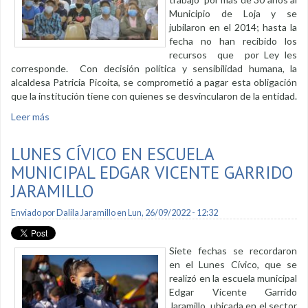
Municipio de Loja y se
jubilaron en el 2014; hasta la
fecha no han recibido los
recursos que por Ley les
corresponde. Con decisión política y sensibilidad humana, la
alcaldesa Patricia Picoita, se comprometió a pagar esta obligación
que la institución tiene con quienes se desvincularon de la entidad.
Leer más
sobre 157 personas se acogen a convenio de pago para
beneficio de la jubilación
LUNES CÍVICO EN ESCUELA
MUNICIPAL EDGAR VICENTE GARRIDO
JARAMILLO
Enviado por
Dalila Jaramillo
en Lun, 26/09/2022 - 12:32
Siete fechas se recordaron
en el Lunes Cívico, que se
realizó en la escuela municipal
Edgar Vicente Garrido
Jaramillo, ubicada en el sector