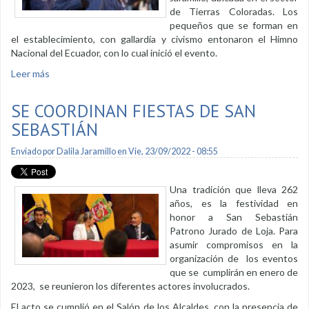
de Tierras Coloradas. Los
pequeños que se forman en
el establecimiento, con gallardía y civismo entonaron el Himno
Nacional del Ecuador, con lo cual inició el evento.
Leer más
sobre Lunes cívico en escuela municipal Edgar Vicente
Garrido Jaramillo
SE COORDINAN FIESTAS DE SAN
SEBASTIÁN
Enviado por
Dalila Jaramillo
en Vie, 23/09/2022 - 08:55
Una tradición que lleva 262
años, es la festividad en
honor a San Sebastián
Patrono Jurado de Loja. Para
asumir compromisos en la
organización de los eventos
que se cumplirán en enero de
2023, se reunieron los diferentes actores involucrados.
El acto se cumplió en el Salón de los Alcaldes, con la presencia de