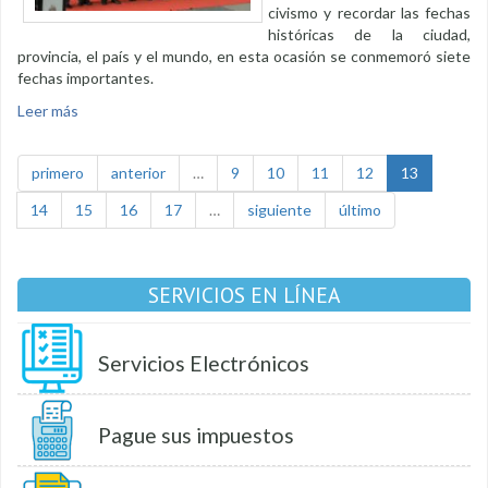
civismo y recordar las fechas
históricas de la ciudad,
provincia, el país y el mundo, en esta ocasión se conmemoró siete
fechas importantes.
Leer más
sobre Varias fechas se recordaron en acto cívico del lunes
primero
anterior
…
9
10
11
12
13
14
15
16
17
…
siguiente
último
SERVICIOS EN LÍNEA
Servicios Electrónicos
Pague sus impuestos