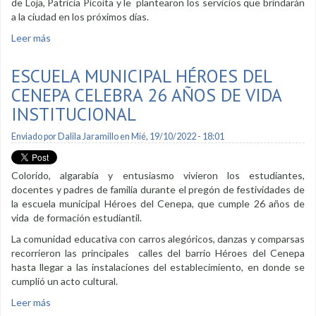
de Loja, Patricia Picoita y le plantearon los servicios que brindarán
a la ciudad en los próximos días.
Leer más
sobre Alcaldesa recibe visita de directivos de aerolínea
Ecuacondor
ESCUELA MUNICIPAL HÉROES DEL
CENEPA CELEBRA 26 AÑOS DE VIDA
INSTITUCIONAL
Enviado por
Dalila Jaramillo
en Mié, 19/10/2022 - 18:01
Colorido, algarabía y entusiasmo vivieron los estudiantes,
docentes y padres de familia durante el pregón de festividades de
la escuela municipal Héroes del Cenepa, que cumple 26 años de
vida de formación estudiantil.
La comunidad educativa con carros alegóricos, danzas y comparsas
recorrieron las principales calles del barrio Héroes del Cenepa
hasta llegar a las instalaciones del establecimiento, en donde se
cumplió un acto cultural.
Leer más
sobre Escuela municipal Héroes del Cenepa celebra 26 años