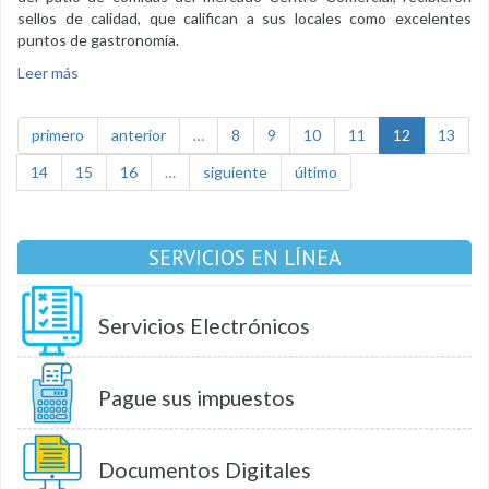
sellos de calidad, que califican a sus locales como excelentes
puntos de gastronomía.
Leer más
sobre Recetas típicas lojanas se presentaron en feria
gastronómica del CCL
primero
anterior
…
8
9
10
11
12
13
14
15
16
…
siguiente
último
SERVICIOS EN LÍNEA
Servicios Electrónicos
Pague sus impuestos
Documentos Digitales