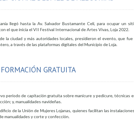
ía llegó hasta la Av. Salvador Bustamante Celi, para ocupar un sitio
con el que inicia el VII Festival Internacional de Artes Vivas, Loja 2022.
 de la ciudad y más autoridades locales, presidieron el evento, que fue
ero, a través de las plataformas digitales del Municipio de Loja.
disfrutó de un excepcional desfile de alegorías
 FORMACIÓN GRATUITA
uevo periodo de capitación gratuita sobre manicure y pedicure, técnicas 
cción; y, manualidades navideñas.
dificio de la Unión de Mujeres Lojanas, quienes facilitan las instalaciones
 de manualidades y corte y confección.
nuevos cursos de formación gratuita