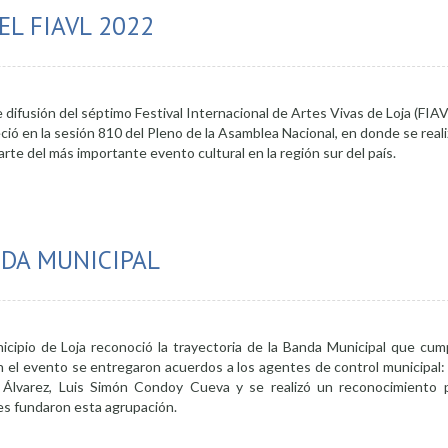
EL FIAVL 2022
 difusión del séptimo Festival Internacional de Artes Vivas de Loja (FIAVL
eció en la sesión 810 del Pleno de la Asamblea Nacional, en donde se realiz
rte del más importante evento cultural en la región sur del país.
y séptima edición del FIAVL 2022
NDA MUNICIPAL
icipio de Loja reconoció la trayectoria de la Banda Municipal que cum
En el evento se entregaron acuerdos a los agentes de control municipal:
lla Álvarez, Luis Simón Condoy Cueva y se realizó un reconocimiento
s fundaron esta agrupación.
rayectoria de Banda Municipal