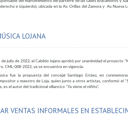
ponsable del mantenimiento del parterre de las calles Bracamoros y Jua
derecho e izquierdo), ubicada en la Av. Orillas del Zamora y Av. Nueva Lo
nios para cuidado de espacios verdes
MÚSICA LOJANA
 de julio de 2022, el Cabildo lojano aprobó por unanimidad el proyecto “
Nro. CML-008-2022, ya se encuentra en vigencia.
sica fue la propuesta del concejal Santiago Erráez, en conmemorac
positor y maestro de Loja, quien junto a otros artistas, conformó el “
s el autor del tradicional villancico “Ya viene el niñito”.
s dedicado a la música lojana
NAR VENTAS INFORMALES EN ESTABLECI