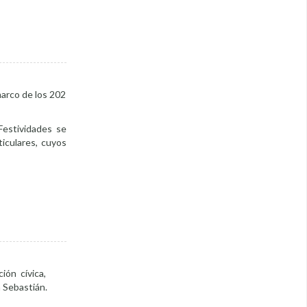
marco de los 202
Festividades se
ticulares, cuyos
ión cívica,
n Sebastián.