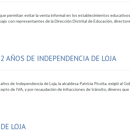
 que permitan evitar la venta informal en los establecimientos educativos,
ajo con representantes de la Dirección Distrital de Educación, director
iones para eliminar ventas informales en establecimientos educativos
2 AÑOS DE INDEPENDENCIA DE LOJA
años de Independencia de Loja, la alcaldesa Patricia Picoita, exigió al G
pto de IVA, y por recaudación de infracciones de tránsito, dineros que 
mne se recordó 202 años de Independencia de Loja
DE LOJA