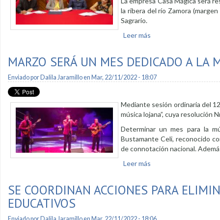
La empresa Casa Mágica será res
la ribera del río Zamora (margen 
Sagrario.
Leer más
sobre Se firman conve
MARZO SERÁ UN MES DEDICADO A LA 
Enviado por
Dalila Jaramillo
en Mar, 22/11/2022 - 18:07
Mediante sesión ordinaria del 12
música lojana”, cuya resolución 
Determinar un mes para la mú
Bustamante Celi, reconocido com
de connotación nacional. Además, e
Leer más
sobre Marzo será un me
SE COORDINAN ACCIONES PARA ELIMI
EDUCATIVOS
Enviado por
Dalila Jaramillo
en Mar, 22/11/2022 - 18:06