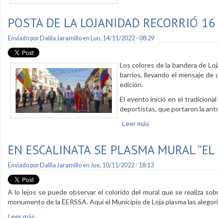
POSTA DE LA LOJANIDAD RECORRIÓ 16
Enviado por
Dalila Jaramillo
en Lun, 14/11/2022 - 08:29
Los colores de la bandera de Loj
barrios, llevando el mensaje de 
edición.
El evento inició en el tradicion
deportistas, que portaron la ant
Leer más
sobre Posta de la Lojan
EN ESCALINATA SE PLASMA MURAL “EL
Enviado por
Dalila Jaramillo
en Jue, 10/11/2022 - 18:13
A lo lejos se puede observar el colorido del mural que se realiza so
monumento de la EERSSA. Aquí el Municipio de Loja plasma las alegorí
Leer más
sobre En escalinata se plasma mural “El color de nuestra hist