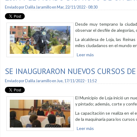
Enviado por
Dalila Jaramillo
en Mar, 22/11/2022 - 08:30
Desde muy temprano la ciudadan
observar el desfile de alegorías, 
La alcaldesa de Loja, las Reinas
miles ciudadanos en el mundo ent
Leer más
sobre Loja y el mundo 
SE INAUGURARON NUEVOS CURSOS DE
Enviado por
Dalila Jaramillo
en Jue, 17/11/2022 - 11:52
El Municipio de Loja inició un n
y pintado; además, corte y confe
La capacitación se realiza en el e
de la maquinaria para los cursos
Leer más
sobre Se inauguraron 