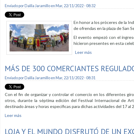
Enviado por
Dalila Jaramillo
en Mar, 22/11/2022 - 08:32
En honor a los próceres de la Ind
de ofrendas en la plaza de San S
El evento empezó con el ingreso
hicieron presentes en esta celeb
Leer más
sobre 17 ofrendas por
MÁS DE 300 COMERCIANTES REGULADO
Enviado por
Dalila Jaramillo
en Mar, 22/11/2022 - 08:31
Con el fin de organizar y controlar el comercio en los diferentes gi
otros, durante la séptima edición del Festival Internacional de A
destinado áreas y horas específicas para dichas actividades del 17 al
Leer más
sobre Más de 300 comerciantes regulados para el FIAVL
LOJA Y EL MUNDO DISFRUTÓ DE UN EX