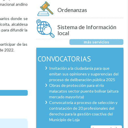
rnacional andino
Ordenanzas
narios donde se
coita, alcaldesa
Sistema de Información
para difundir la
local
más servicios
articipar de las
de 2022.
CONVOCATORIAS
Invitación a la ciudadanía para que
emitan sus opiniones y sugerencias del
proceso de deliberación pública 2025
Obras de protección para el río
malacatos sector puente bolívar (altura
mercado mayorista)
Convocatoria a proceso de selección y
contratación de 20 profesionales del
derecho para la gestión coactiva del
Municipio de Loja