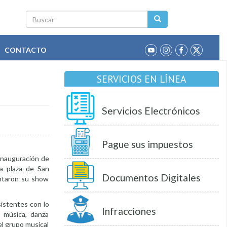
Buscar
CONTACTO
SERVICIOS EN LÍNEA
Servicios Electrónicos
Pague sus impuestos
 inauguración de
la plaza de San
Documentos Digitales
entaron su show
sistentes con lo
Infracciones
e música, danza
 el grupo musical