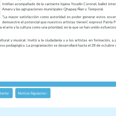
Intiñan acompañado de la cantante lojana Yoselin Coronel, ballet inte
Amaru y las agrupaciones municipales Qhapaq-Ñan y Temporal.
“La mayor satisfacción como autoridad es poder generar estos esce
demuestre el potencial que nuestros artistas tienen”, expresó Patria Pi
el arte y la cultura como una prioridad, en la que se han unido esfuerzos 
ural y musical. Invitó a la ciudadanía y a los artistas en formación, a p
eso pedagógico. La programación se desarrollará hasta el 28 de octubre 
terior
Noticia Siguiente ›