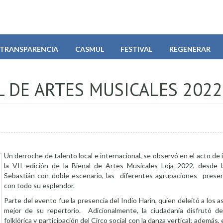
TRANSPARENCIA
CASMUL
FESTIVAL
REGENERAR
L DE ARTES MUSICALES 2022
Un derroche de talento local e internacional, se observó en el acto de
la VII edición de la Bienal de Artes Musicales Loja 2022, desde 
Sebastián con doble escenario, las diferentes agrupaciones pres
con todo su esplendor.
Parte del evento fue la presencia del Indio Harin, quien deleitó a los a
mejor de su repertorio. Adicionalmente, la ciudadanía disfrutó d
folklórica y participación del Circo social con la danza vertical; además,