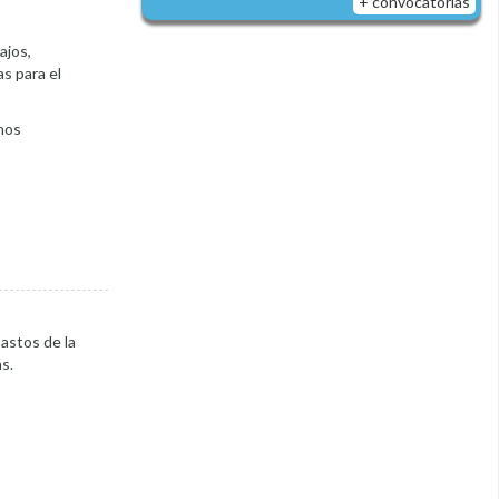
+ convocatorias
ajos,
s para el
 nos
astos de la
s.