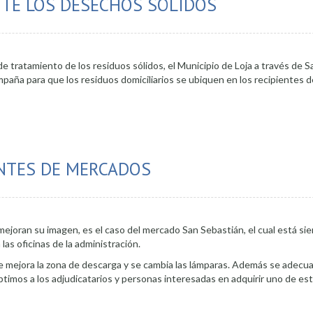
NTE LOS DESECHOS SÓLIDOS
o de tratamiento de los residuos sólidos, el Municipio de Loja a través de
aña para que los residuos domiciliarios se ubiquen en los recipientes d
ificar correctamente los desechos sólidos
NTES DE MERCADOS
joran su imagen, es el caso del mercado San Sebastián, el cual está sie
as oficinas de la administración.
 mejora la zona de descarga y se cambia las lámparas. Además se adecu
óptimos a los adjudicatarios y personas interesadas en adquirir uno de es
cupar puestos vacantes de mercados