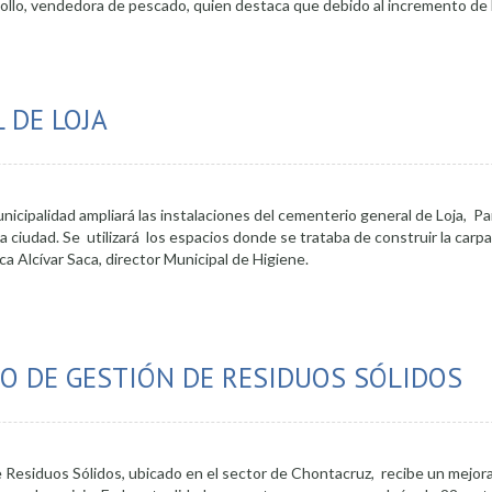
riollo, vendedora de pescado, quien destaca que debido al incremento de l
ios de los productos de primera necesidad
 DE LOJA
unicipalidad ampliará las instalaciones del cementerio general de Loja, P
a ciudad. Se utilizará los espacios donde se trataba de construir la carpa
a Alcívar Saca, director Municipal de Higiene.
ementerio general de Loja
RO DE GESTIÓN DE RESIDUOS SÓLIDOS
e Residuos Sólidos, ubicado en el sector de Chontacruz, recibe un mejor