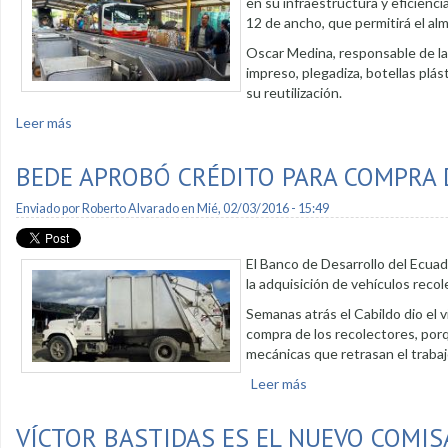
en su infraestructura y eficienci
12 de ancho, que permitirá el al
Oscar Medina, responsable de la 
impreso, plegadiza, botellas plá
su reutilización.
Leer más
sobre Se mejora instalaciones del Centro de Gestión de Res
BEDE APROBÓ CRÉDITO PARA COMPRA 
Enviado por
Roberto Alvarado
en Mié, 02/03/2016 - 15:49
El Banco de Desarrollo del Ecuado
la adquisición de vehículos recol
Semanas atrás el Cabildo dio el vi
compra de los recolectores, porq
mecánicas que retrasan el trabajo
Leer más
sobre BEDE aprobó cré
VÍCTOR BASTIDAS ES EL NUEVO COMIS