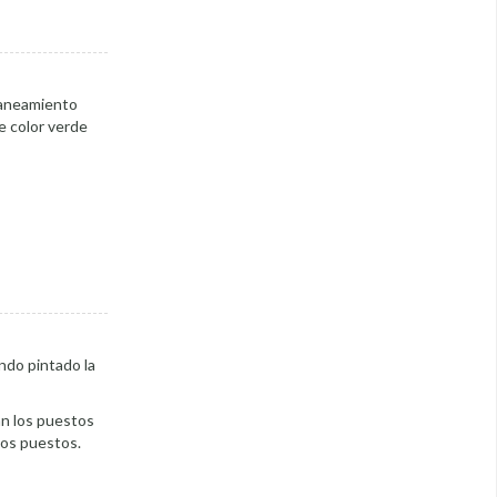
 Saneamiento
e color verde
ndo pintado la
an los puestos
tos puestos.