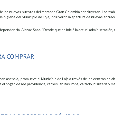
de los nuevos puestos del mercado Gran Colombia concluyeron. Los trab
e higiene del Municipio de Loja, incluyeron la apertura de nuevas entrada
 dependencia, Alcívar Saca. “Desde que se inició la actual administración,
cios del mercado Gran Colombia
RA COMPRAR
on asepsia, promueve el Municipio de Loja a través de los centros de ab
el hogar, desde providencia, carnes, frutas, ropa, calzado, bisutería y má
pales seguros para comprar