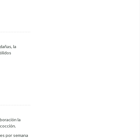
dañas, la
ólidos
boración la
 cocción.
res por semana