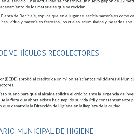
a en el servicio. En la actualidad se construye un nuevo galpón de 22 met
macenamiento de los materiales que se reciclan.
Planta de Reciclaje, explica que en el lugar se recicla materiales como c
sticas, vidrio y materiales ferrosos, los cuales acumulados y pesados so
iduos Sólidos
DE VEHÍCULOS RECOLECTORES
r (BEDE) aprobó el crédito de un millón seiscientos mil dólares al Munici
ectores.
sto bueno para que el alcalde solicite el crédito ante la urgencia de inver
ue la flota que ahora existe ha cumplido su vida útil y constantemente p
 que desarrolla la Dirección de Higiene en la limpieza de la ciudad.
dito para compra de vehículos recolectores
ARIO MUNICIPAL DE HIGIENE