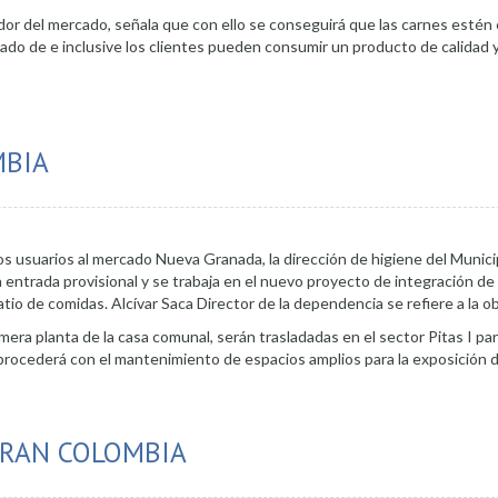
or del mercado, señala que con ello se conseguirá que las carnes estén
do de e inclusive los clientes pueden consumir un producto de calidad y
 cadena de frío
MBIA
los usuarios al mercado Nueva Granada, la dirección de higiene del Munici
 entrada provisional y se trabaja en el nuevo proyecto de integración de 
io de comidas. Alcívar Saca Director de la dependencia se refiere a la ob
mera planta de la casa comunal, serán trasladadas en el sector Pitas I pa
 procederá con el mantenimiento de espacios amplios para la exposición 
ercado Gran Colombia
GRAN COLOMBIA