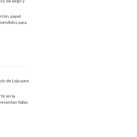
ros de largo y
artón, papel
n vendidos para
pio de Loja para
tir en la
resentan fallas