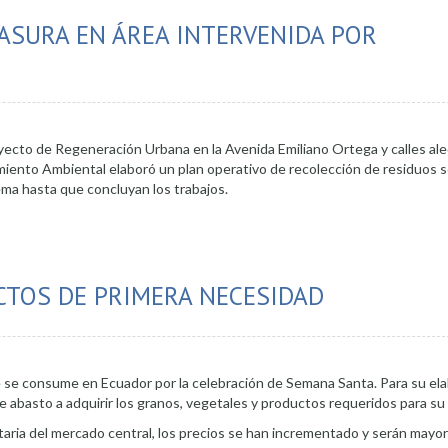
ASURA EN ÁREA INTERVENIDA POR
yecto de Regeneración Urbana en la Avenida Emiliano Ortega y calles ale
miento Ambiental elaboró un plan operativo de recolección de residuos s
tema hasta que concluyan los trabajos.
 recolección de basura en área intervenida por Regeneración Urbana
CTOS DE PRIMERA NECESIDAD
e se consume en Ecuador por la celebración de Semana Santa. Para su ela
de abasto a adquirir los granos, vegetales y productos requeridos para su
aria del mercado central, los precios se han incrementado y serán mayo