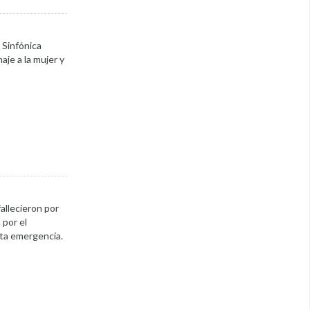
 Sinfónica
aje a la mujer y
allecieron por
 por el
sta emergencia.