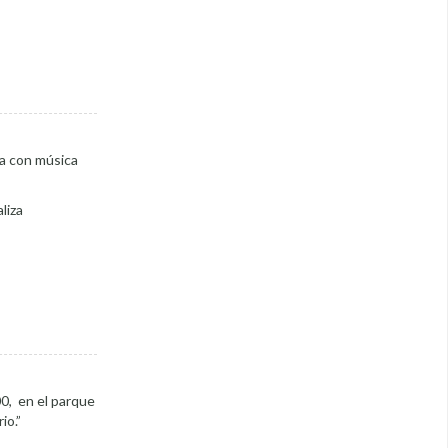
la con música
liza
00, en el parque
io.”