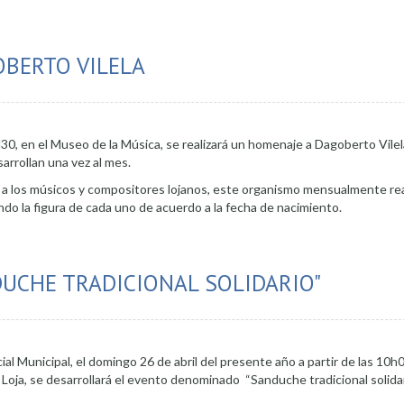
OBERTO VILELA
8H30, en el Museo de la Música, se realizará un homenaje a Dagoberto Vile
arrollan una vez al mes.
e a los músicos y compositores lojanos, este organismo mensualmente rea
do la figura de cada uno de acuerdo a la fecha de nacimiento.
en homenaje a Dagoberto Vilela
DUCHE TRADICIONAL SOLIDARIO"
ial Municipal, el domingo 26 de abril del presente año a partir de las 10h
Loja, se desarrollará el evento denominado “Sanduche tradicional solidar