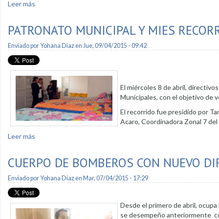
Leer más
sobre Colocaron luminarias en parques Jipiro y Bolívar
PATRONATO MUNICIPAL Y MIES RECOR
Enviado por
Yohana Diaz
en Jue, 09/04/2015 - 09:42
El miércoles 8 de abril, directiv
Municipales, con el objetivo de v
El recorrido fue presidido por Ta
Acaro, Coordinadora Zonal 7 del
Leer más
sobre Patronato Municipal y MIES recorrieron Centros Infan
CUERPO DE BOMBEROS CON NUEVO DI
Enviado por
Yohana Diaz
en Mar, 07/04/2015 - 17:29
Desde el primero de abril, ocupa
se desempeño anteriormente como