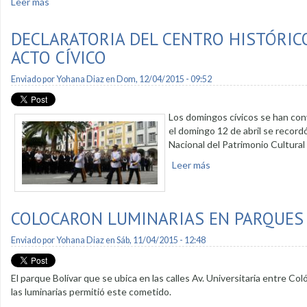
Leer más
sobre Patronato prepara actividad "sanduche tradicional soli
DECLARATORIA DEL CENTRO HISTÓRIC
ACTO CÍVICO
Enviado por
Yohana Diaz
en Dom, 12/04/2015 - 09:52
Los domingos cívicos se han conv
el domingo 12 de abril se recordó
Nacional del Patrimonio Cultural
Leer más
sobre Declaratoria del
COLOCARON LUMINARIAS EN PARQUES J
Enviado por
Yohana Diaz
en Sáb, 11/04/2015 - 12:48
El parque Bolívar que se ubica en las calles Av. Universitaria entre C
las luminarias permitió este cometido.