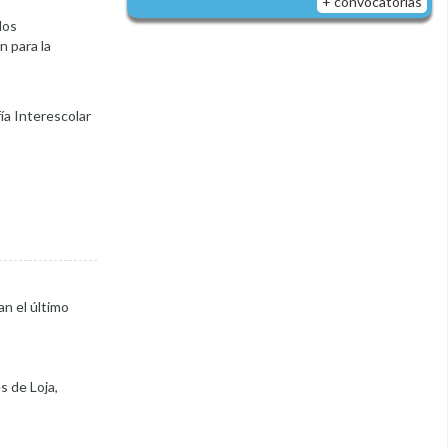
+ convocatorias
los
n para la
ía Interescolar
an el último
s de Loja,