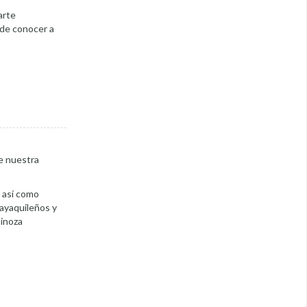
arte
 de conocer a
de nuestra
, así como
uayaquileños y
pinoza