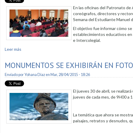
En las oficinas del Patronato de
coreógrafos, directores y rector
Semana del Estudiante Manuel de
El objetivo fue informar cómo s
establecimientos educativos en l
e Intercolegial.
Leer más
sobre Se definen detalles de la Semana del Estudiante
MONUMENTOS SE EXHIBIRÁN EN FOTO
Enviado por
Yohana Diaz
en Mar, 28/04/2015 - 18:26
El jueves 30 de abril, se realizar
jueves de cada mes, de 9H00 a 16
La temática que ahora se mostrar
paisajes, retratos y desnudos, 