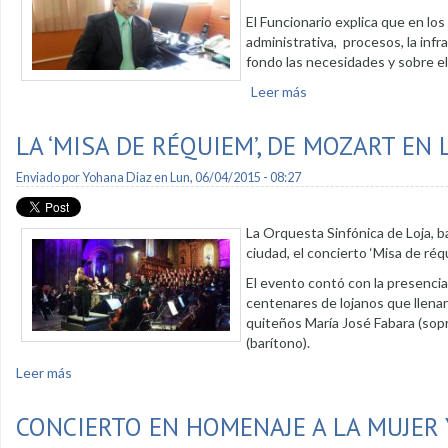
El Funcionario explica que en los
administrativa, procesos, la inf
fondo las necesidades y sobre e
Leer más
sobre Cuerpo de Bombe
LA ‘MISA DE RÉQUIEM’, DE MOZART EN 
Enviado por
Yohana Diaz
en Lun, 06/04/2015 - 08:27
La Orquesta Sinfónica de Loja, ba
ciudad, el concierto ‘Misa de r
El evento contó con la presencia
centenares de lojanos que llenar
quiteños María José Fabara (sop
(barítono).
Leer más
sobre La ‘misa de réquiem’, de Mozart en Loja
CONCIERTO EN HOMENAJE A LA MUJER 