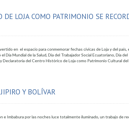
dario"
O DE LOJA COMO PATRIMONIO SE RECOR
ertido en el espacio para conmemorar fechas cívicas de Loja y del país,
 el Día Mundial de la Salud, Día del Trabajador Social Ecuatoriano, Día de
 y Declaratoria del Centro Histórico de Loja como Patrimonio Cultural del
 centro histórico de Loja como patrimonio se recordó en acto cívico
IPIRO Y BOLÍVAR
olón e Imbabura por las noches luce totalmente iluminado, un trabajo de r