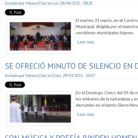
Enviado por
Yohana Diaz
en Lun, 06/04/2015 - 08:25
El martes 31 marzo, en el Centro
Municipal, dirigida por el maestr
servidoras municipales lojanas.
Leer más
sobre Concierto en hom
SE OFRECIÓ MINUTO DE SILENCIO EN 
Enviado por
Yohana Diaz
en Dom, 29/03/2015 - 10:07
En el Domingo Cívico del 29 de ma
los embates de la naturaleza y en
derrumbe en el barrio Sierra Nev
Leer más
sobre Se ofreció minut
CON MÚSICA Y POESÍA RINDEN HOMENA