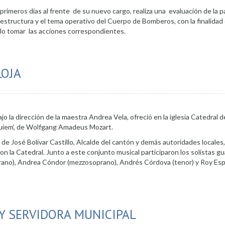
 primeros días al frente de su nuevo cargo, realiza una evaluación de la p
raestructura y el tema operativo del Cuerpo de Bomberos, con la finalidad
llo tomar las acciones correspondientes.
ros con nuevo director administrativo
LOJA
jo la dirección de la maestra Andrea Vela, ofreció en la iglesia Catedral 
équiem’, de Wolfgang Amadeus Mozart.
 de José Bolívar Castillo, Alcalde del cantón y demás autoridades locales
on la Catedral. Junto a este conjunto musical participaron los solistas g
rano), Andrea Cóndor (mezzosoprano), Andrés Córdova (tenor) y Roy Es
Y SERVIDORA MUNICIPAL