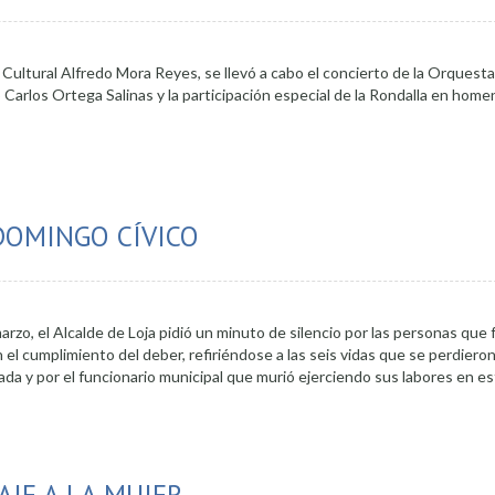
 Cultural Alfredo Mora Reyes, se llevó a cabo el concierto de la Orquesta
o Carlos Ortega Salinas y la participación especial de la Rondalla en homen
enaje a la mujer y servidora municipal
DOMINGO CÍVICO
rzo, el Alcalde de Loja pidió un minuto de silencio por las personas que f
 el cumplimiento del deber, refiriéndose a las seis vidas que se perdieron
ada y por el funcionario municipal que murió ejerciendo sus labores en e
o de silencio en Domingo Cívico
JE A LA MUJER