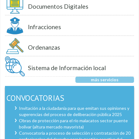
Documentos Digitales
Infracciones
Ordenanzas
Sistema de Información local
más servicios
CONVOCATORIAS
Invitación a la ciudadanía para que emitan sus opiniones y
sugerencias del proceso de deliberación pública 2025
Obras de protección para el río malacatos sector puente
bolívar (altura mercado mayorista)
Convocatoria a proceso de selección y contratación de 20