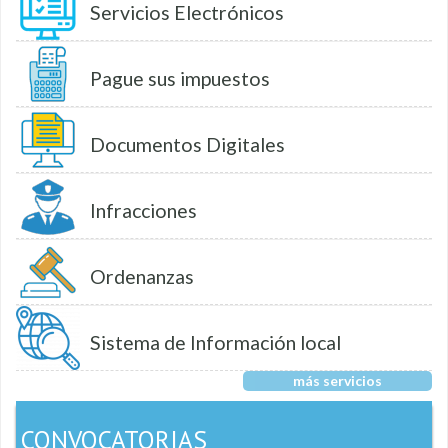
Servicios Electrónicos
Pague sus impuestos
Documentos Digitales
Infracciones
Ordenanzas
Sistema de Información local
más servicios
CONVOCATORIAS