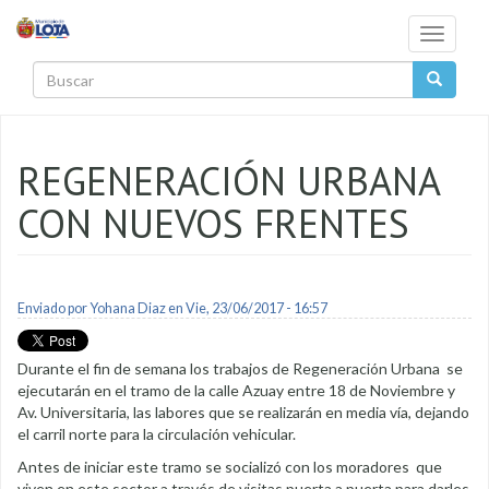
Pasar al contenido principal
Toggle
navigati
Buscar
REGENERACIÓN URBANA
CON NUEVOS FRENTES
Enviado por
Yohana Diaz
en Vie, 23/06/2017 - 16:57
Durante el fin de semana los trabajos de Regeneración Urbana se
ejecutarán en el tramo de la calle Azuay entre 18 de Noviembre y
Av. Universitaria, las labores que se realizarán en media vía, dejando
el carril norte para la circulación vehicular.
Antes de iniciar este tramo se socializó con los moradores que
viven en este sector a través de visitas puerta a puerta para darles