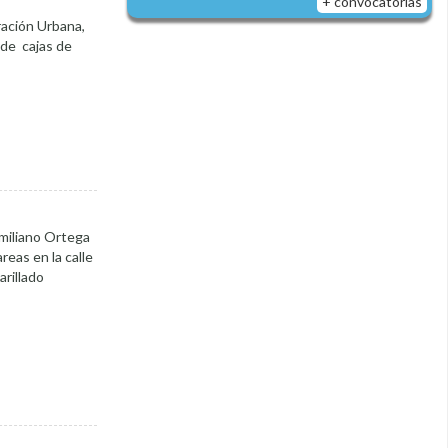
+ convocatorias
ración Urbana,
 de cajas de
Emiliano Ortega
reas en la calle
arillado