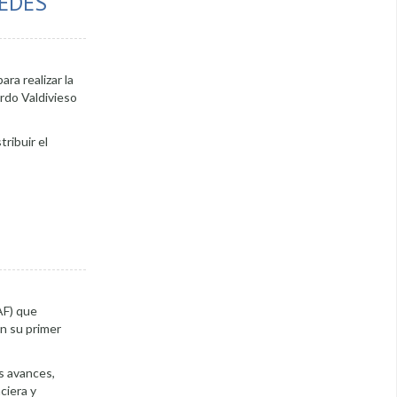
REDES
ra realizar la
rdo Valdivieso
ribuir el
AF) que
n su primer
os avances,
ciera y