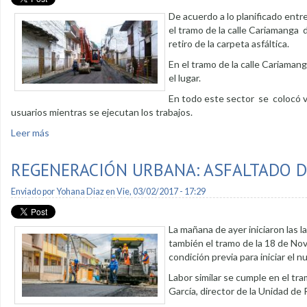
De acuerdo a lo planificado entr
el tramo de la calle Cariamanga d
retiro de la carpeta asfáltica.
En el tramo de la calle Cariamang
el lugar.
En todo este sector se colocó val
usuarios mientras se ejecutan los trabajos.
Leer más
sobre Iniciaron trabajos de Regeneración Urbana en calle C
REGENERACIÓN URBANA: ASFALTADO D
Enviado por
Yohana Diaz
en Vie, 03/02/2017 - 17:29
La mañana de ayer iniciaron las l
también el tramo de la 18 de No
condición previa para iniciar el 
Labor similar se cumple en el tr
García, director de la Unidad d