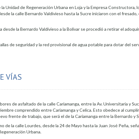
e la Unidad de Regeneración Urbana en Loja y la Empresa Constructora, l
esde la calle Bernardo Valdivieso hasta la Sucre iniciaron con el fresado, 
a desde la Bernardo Valdivieso a la Bolívar se procedió a retirar el adoqu
las de seguridad y la red provisional de agua potable para dotar del serv
ariamanga
E VÍAS
abores de asfaltado de la calle Cariamanga, entre la Av. Universitaria y Su
viembre comprendido entre Cariamanga y Celica. Esto obedece al cumpli
nuevo frente de trabajo, que será el de la Cariamanga entre la Bernardo y 
amo de la calle Lourdes, desde la 24 de Mayo hasta la Juan José Peña, señ
e Regeneración Urbana.