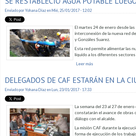
SE RESTABLECIÓ AGUA POTABLE LUEG
Enviado por
Yohana Diaz
en Mié, 25/01/2017 - 12:02
El martes 24 de enero desde las 6
interconexión de la nueva red de
y Gonzáles Suarez.
Esta red permite alimentar las n
líquido a los diferentes sectores 
Leer más
sobre Se restableció a
DELEGADOS DE CAF ESTARÁN EN LA C
Enviado por
Yohana Diaz
en Lun, 23/01/2017 - 17:33
La semana del 23 al 27 de enero
constatarán el avance de obras 
diálogo con el alcalde.
La misión CAF durante la ejecució
forma de ejecución de los trabajo