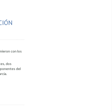
CIÓN
nieron con los
tes, dos
omponentes del
rcía.