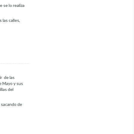
 se lo realiza
 las calles,
r de las
e Mayo y sus
llas del
, sacando de