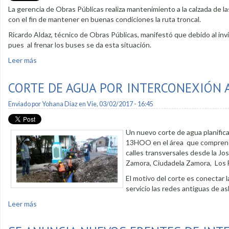
La gerencia de Obras Públicas realiza mantenimiento a la calzada de l
con el fin de mantener en buenas condiciones la ruta troncal.
Ricardo Aldaz, técnico de Obras Públicas, manifestó que debido al invie
pues al frenar los buses se da esta situación.
Leer más
sobre Mejoran calzadas en paradas del Situ
CORTE DE AGUA POR INTERCONEXIÓN 
Enviado por
Yohana Diaz
en Vie, 03/02/2017 - 16:45
Un nuevo corte de agua planifica
13HOO en el área que comprende 
calles transversales desde la Jo
Zamora, Ciudadela Zamora, Los 
El motivo del corte es conectar 
servicio las redes antiguas de 
Leer más
sobre Corte de agua por interconexión a nueva red de agua 