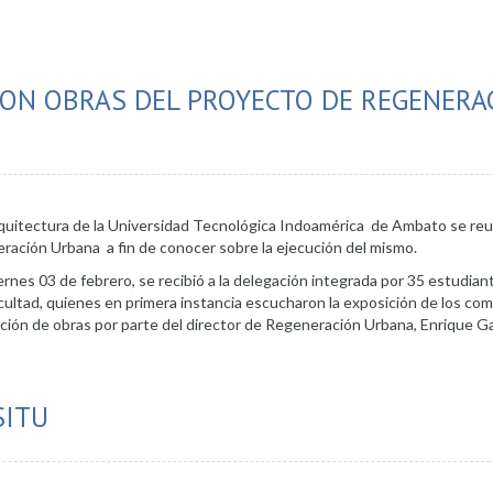
ON OBRAS DEL PROYECTO DE REGENERA
rquitectura de la Universidad Tecnológica Indoamérica de Ambato se reu
ración Urbana a fin de conocer sobre la ejecución del mismo.
iernes 03 de febrero, se recibió a la delegación integrada por 35 estudian
acultad, quienes en primera instancia escucharon la exposición de los c
ción de obras por parte del director de Regeneración Urbana, Enrique Ga
ateños recorrieron obras del proyecto de Regeneración Urbana
SITU