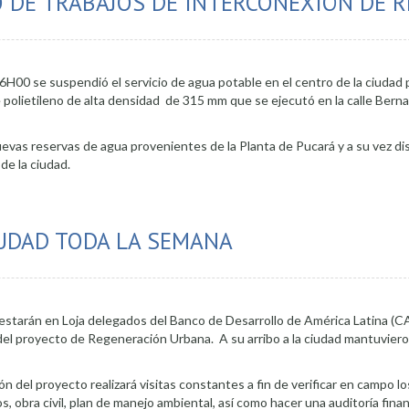
O DE TRABAJOS DE INTERCONEXIÓN DE 
H00 se suspendió el servicio de agua potable en el centro de la ciudad pa
 polietileno de alta densidad de 315 mm que se ejecutó en la calle Berna
uevas reservas de agua provenientes de la Planta de Pucará y a su vez dist
de la ciudad.
gua potable luego de trabajos de interconexión de redes
IUDAD TODA LA SEMANA
 estarán en Loja delegados del Banco de Desarrollo de América Latina (C
del proyecto de Regeneración Urbana. A su arribo a la ciudad mantuviero
n del proyecto realizará visitas constantes a fin de verificar en campo l
s, obra civil, plan de manejo ambiental, así como hacer una auditoría finan