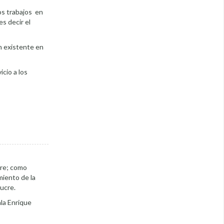
os trabajos en
es decir el
ín existente en
icio a los
cre; como
miento de la
Sucre.
ala Enrique