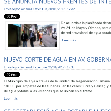
SE ANUNCIA NUEVOS FRENTES DE INT
Enviado por
Yohana Diaz
en Lun, 30/01/2017 - 12:32
De acuerdo a lo planificado dent
Av. 24 de Mayo y Olmedo, para el
de red provisional de agua potabl
Leer más
sobre Se anuncia nuev
NUEVO CORTE DE AGUA EN AV. GOBERN
Enviado por
Yohana Diaz
en Jue, 26/01/2017 - 15:35
El Municipio de Loja a través de la Unidad de Regeneración Urbana
18H00 por empates de las tuberías en las calles Sucre y Celica ; y 
de agua potable a las viviendas que se ubican en el tramo
Leer más
sobre Nuevo corte de agua en Av. Gobernación de Mainas