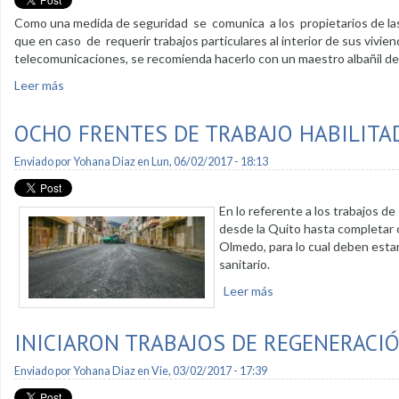
Como una medida de seguridad se comunica a los propietarios de las
que en caso de requerir trabajos particulares al interior de sus vivien
telecomunicaciones, se recomienda hacerlo con un maestro albañil de
Leer más
sobre Alertan de sujetos que se hacen pasar por funcionario
OCHO FRENTES DE TRABAJO HABILITA
Enviado por
Yohana Diaz
en Lun, 06/02/2017 - 18:13
En lo referente a los trabajos 
desde la Quito hasta completar co
Olmedo, para lo cual deben estar
sanitario.
Leer más
sobre Ocho frentes de 
INICIARON TRABAJOS DE REGENERACI
Enviado por
Yohana Diaz
en Vie, 03/02/2017 - 17:39