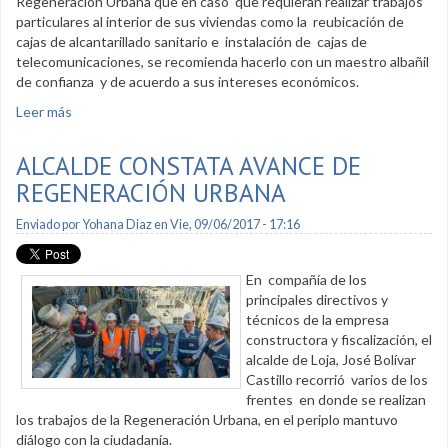
Regeneración Urbana que en caso que requieran realizar trabajos
particulares al interior de sus viviendas como la reubicación de
cajas de alcantarillado sanitario e instalación de cajas de
telecomunicaciones, se recomienda hacerlo con un maestro albañil
de confianza y de acuerdo a sus intereses económicos.
Leer más
sobre Trabajos internos de servicios básicos deben ser
asumidos por los propietarios
ALCALDE CONSTATA AVANCE DE
REGENERACIÓN URBANA
Enviado por
Yohana Diaz
en Vie, 09/06/2017 - 17:16
En compañía de los
principales directivos y
técnicos de la empresa
constructora y fiscalización, el
alcalde de Loja, José Bolívar
Castillo recorrió varios de los
frentes en donde se realizan
los trabajos de la Regeneración Urbana, en el periplo mantuvo
diálogo con la ciudadanía.