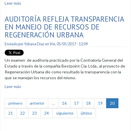
Leer más
sobre Se programan cortes de agua para realizar
interconexiones de redes
AUDITORÍA REFLEJA TRANSPARENCIA
EN MANEJO DE RECURSOS DE
REGENERACIÓN URBANA
Enviado por
Yohana Diaz
en Vie, 05/05/2017 - 12:09
Un examen de auditoría practicado por la Contraloría General del
Estado a través de la compañía Bestpoint Cía. Ltda., al proyecto de
Regeneración Urbana dio como resultado la transparencia con la
que se manejan los recursos del mismo.
Leer más
sobre Auditoría refleja transparencia en manejo de recursos
de Regeneración Urbana
primero
anterior
…
16
17
18
19
20
21
22
23
24
siguiente
último