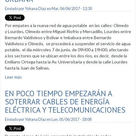
Enviado por
Yohana Diaz
en Mar, 06/06/2017 - 12:30
Por empates a la nueva red de agua potable en las calles: Olmedo
y Lourdes, Olmedo entre Miguel Riofrío y Mercadillo, Lourdes entre
Bernardo Valdivieso y Bolívar e Imbabura entre Bernardo
Valdivieso y Olmedo, se procederá a suspender el servicio de agua
potable, el día miércoles 7 de junio, de 09H00 a 19H00, afectando
a los sectores que se ubican entre los dos ríos, es decir, desde la
Emiliano Ortega hasta la Av. Universitaria y desde la calle Lourdes
hasta la Juan de Salinas.
Leer más
sobre Suspenderán agua potable por empates en área de
Regeneración Urbana
EN POCO TIEMPO EMPEZARÁN A
SOTERRAR CABLES DE ENERGÍA
ELÉCTRICA Y TELECOMUNICACIONES
Enviado por
Yohana Diaz
en Lun, 05/06/2017 - 18:08