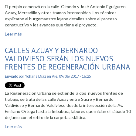
El periplo comenzó en la calle Olmedo y José Antonio Eguiguren,
Azuay, Mercadillo y otros tramos intervenidos. Los técnicos
explicaron al burgomaestre lojano detalles sobre el proceso
constructivo y los avances que tiene el proyecto.
Leer más
sobre Alcalde constata avance de Regeneración Urbana
CALLES AZUAY Y BERNARDO
VALDIVIESO SERÁN LOS NUEVOS
FRENTES DE REGENERACIÓN URBANA
Enviado por
Yohana Diaz
en Vie, 09/06/2017 - 16:25
La Regeneración Urbana se extiende a dos nuevos frentes de
trabajo, se trata de las calle Azuay entre Sucre y Bernardo
Valdivieso y Bernardo Valdivieso desde la intersección de la Av.
Emiliano Ortega hasta la Imbabura, labores que inician el sábado 10
de junio con el retiro de la carpeta asfáltica.
Leer más
sobre Calles Azuay y Bernardo Valdivieso serán los nuevos
frentes de Regeneración Urbana