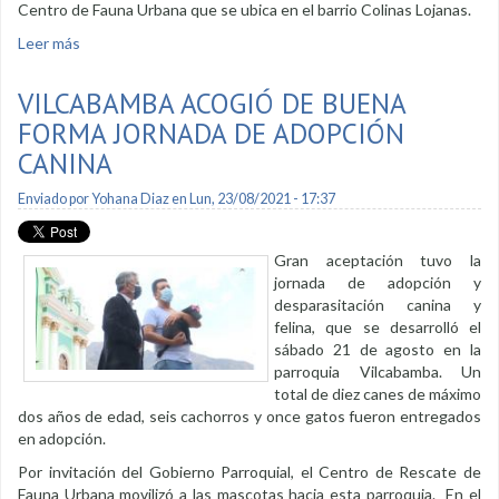
Centro de Fauna Urbana que se ubica en el barrio Colinas Lojanas.
Leer más
sobre Canes pueden ser adoptados en el Centro de Fauna
Urbana
VILCABAMBA ACOGIÓ DE BUENA
FORMA JORNADA DE ADOPCIÓN
CANINA
Enviado por
Yohana Diaz
en Lun, 23/08/2021 - 17:37
Gran aceptación tuvo la
jornada de adopción y
desparasitación canina y
felina, que se desarrolló el
sábado 21 de agosto en la
parroquia Vilcabamba. Un
total de diez canes de máximo
dos años de edad, seis cachorros y once gatos fueron entregados
en adopción.
Por invitación del Gobierno Parroquial, el Centro de Rescate de
Fauna Urbana movilizó a las mascotas hacia esta parroquia. En el