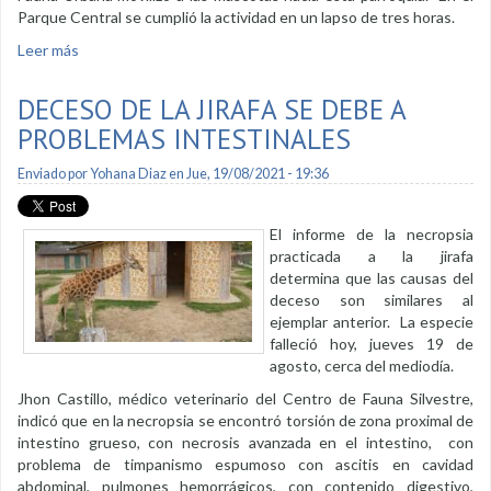
Parque Central se cumplió la actividad en un lapso de tres horas.
Leer más
sobre Vilcabamba acogió de buena forma jornada de
adopción canina
DECESO DE LA JIRAFA SE DEBE A
PROBLEMAS INTESTINALES
Enviado por
Yohana Diaz
en Jue, 19/08/2021 - 19:36
El informe de la necropsia
practicada a la jirafa
determina que las causas del
deceso son similares al
ejemplar anterior. La especie
falleció hoy, jueves 19 de
agosto, cerca del mediodía.
Jhon Castillo, médico veterinario del Centro de Fauna Silvestre,
indicó que en la necropsia se encontró torsión de zona proximal de
intestino grueso, con necrosis avanzada en el intestino, con
problema de timpanismo espumoso con ascitis en cavidad
abdominal, pulmones hemorrágicos, con contenido digestivo,