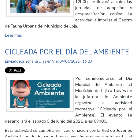
12h00, se llevará a cabo las
jornadas de adopción y
desparasitación canina. La
actividad la impulsa el Centro
de Fauna Urbana del Municipio de Loja.
Leer más
sobre Esta semana habrá campaña de adopción y
desparasitación canina
CICLEADA POR EL DÍA DEL AMBIENTE
Enviado por
Yohana Diaz
en Vie, 04/06/2021 - 16:20
Por conmemorarse el Día
Mundial del Ambiente, el
Municipio de Loja a través de
la jefatura de Ambiente
organiza la actividad
recreativa “Cicleada por el
Ambiente”. El evento se
desarrollará el sábado 5 de junio del 2021, a las 09h00.
Esta actividad se cumplirá en coordinación con la Red de Jóvenes
Ambientales del Ecuador, tiene como fin promover y fomentar el