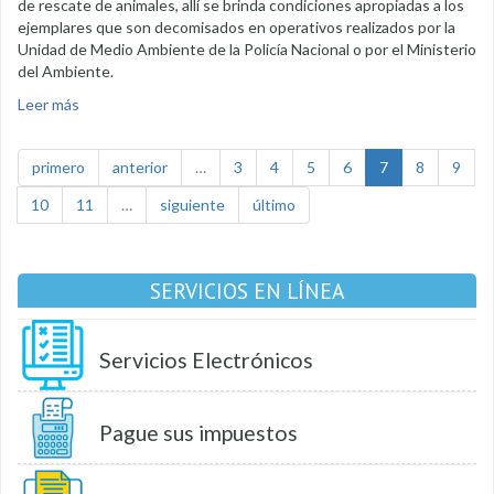
de rescate de animales, allí se brinda condiciones apropiadas a los
ejemplares que son decomisados en operativos realizados por la
Unidad de Medio Ambiente de la Policía Nacional o por el Ministerio
del Ambiente.
Leer más
sobre Algunos concejales recorrieron el Centro de
Conservación Orillas del Zamora
primero
anterior
…
3
4
5
6
7
8
9
10
11
…
siguiente
último
SERVICIOS EN LÍNEA
Servicios Electrónicos
Pague sus impuestos