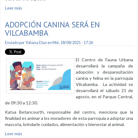
Leer más
sobre Atienden estado delicado que presenta la jirafa
ADOPCIÓN CANINA SERÁ EN
VILCABAMBA
Enviado por
Yohana Diaz
en Mié, 18/08/2021 - 17:26
El Centro de Fauna Urbana
desarrollará la campaña de
adopción y desparasitación
canina y felina en la parroquia
Vilcabamba. La actividad se
desarrollará el sábado 21 de
agosto, en el Parque Central,
de 09:30 a 12:30.
Katya Betancourth, responsable del centro, menciona que la
finalidad es animar a los moradores de esta parroquia a adoptar una
mascota, brindarle cuidados, alimentación y bienestar al animal.
Leer más
sobre Adopción canina será en Vilcabamba