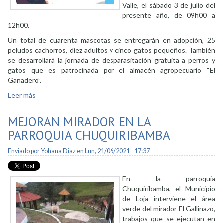
Valle, el sábado 3 de julio del
presente año, de 09h00 a
12h00.
Un total de cuarenta mascotas se entregarán en adopción, 25
peludos cachorros, diez adultos y cinco gatos pequeños. También
se desarrollará la jornada de desparasitación gratuita a perros y
gatos que es patrocinada por el almacén agropecuario “El
Ganadero”.
Leer más
sobre Parque El Valle sede de campaña de adopción y
desparasitación
MEJORAN MIRADOR EN LA
PARROQUIA CHUQUIRIBAMBA
Enviado por
Yohana Diaz
en Lun, 21/06/2021 - 17:37
En la parroquia
Chuquiribamba, el Municipio
de Loja interviene el área
verde del mirador El Gallinazo,
trabajos que se ejecutan en