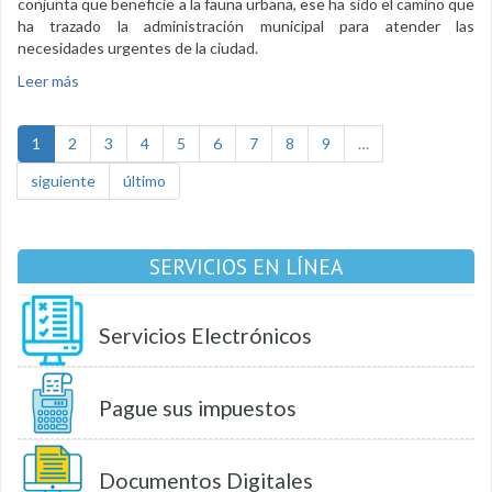
conjunta que beneficie a la fauna urbana, ese ha sido el camino que
ha trazado la administración municipal para atender las
necesidades urgentes de la ciudad.
Leer más
sobre Centro Canino recibe donación de insumos de la
empresa privada
1
2
3
4
5
6
7
8
9
…
siguiente
último
SERVICIOS EN LÍNEA
Servicios Electrónicos
Pague sus impuestos
Documentos Digitales