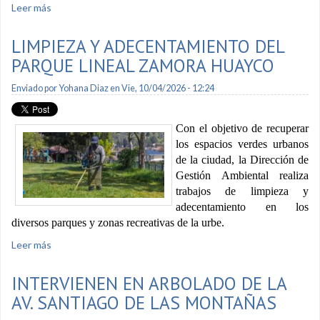
Leer más
sobre Se implementa enlace digital para receptar denuncias
por fauna urbana
LIMPIEZA Y ADECENTAMIENTO DEL
PARQUE LINEAL ZAMORA HUAYCO
Enviado por
Yohana Diaz
en Vie, 10/04/2026 - 12:24
Con el objetivo de recuperar
los espacios verdes urbanos
de la ciudad, la Dirección de
Gestión Ambiental realiza
trabajos de limpieza y
adecentamiento en los
diversos parques y zonas recreativas de la urbe.
Leer más
sobre Limpieza y adecentamiento del parque lineal Zamora
Huayco
INTERVIENEN EN ARBOLADO DE LA
AV. SANTIAGO DE LAS MONTAÑAS