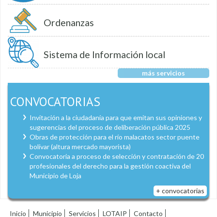
Ordenanzas
Sistema de Información local
más servicios
CONVOCATORIAS
Invitación a la ciudadanía para que emitan sus opiniones y
sugerencias del proceso de deliberación pública 2025
Obras de protección para el río malacatos sector puente
bolívar (altura mercado mayorista)
Convocatoria a proceso de selección y contratación de 20
profesionales del derecho para la gestión coactiva del
Municipio de Loja
+ convocatorias
Inicio
Municipio
Servicios
LOTAIP
Contacto