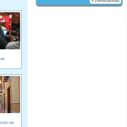
+ convocatorias
 de
pción de