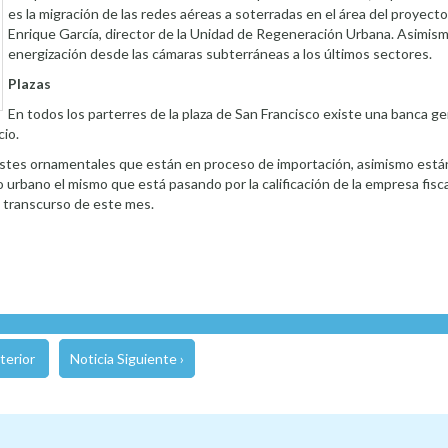
es la migración de las redes aéreas a soterradas en el área del proyecto
Enrique García, director de la Unidad de Regeneración Urbana. Asimism
energización desde las cámaras subterráneas a los últimos sectores.
Plazas
En todos los parterres de la plaza de San Francisco existe una banca gen
cio.
ostes ornamentales que están en proceso de importación, asimismo están
o urbano el mismo que está pasando por la calificación de la empresa fisca
 transcurso de este mes.
terior
Noticia Siguiente ›