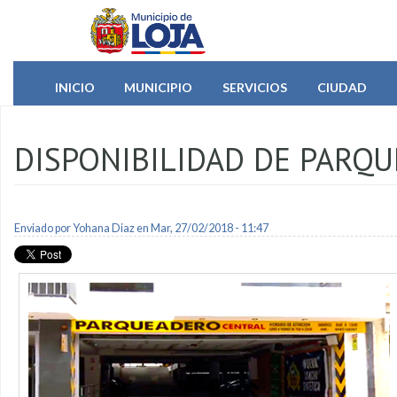
Pasar al contenido principal
INICIO
MUNICIPIO
SERVICIOS
CIUDAD
DISPONIBILIDAD DE PARQ
Enviado por
Yohana Diaz
en Mar, 27/02/2018 - 11:47