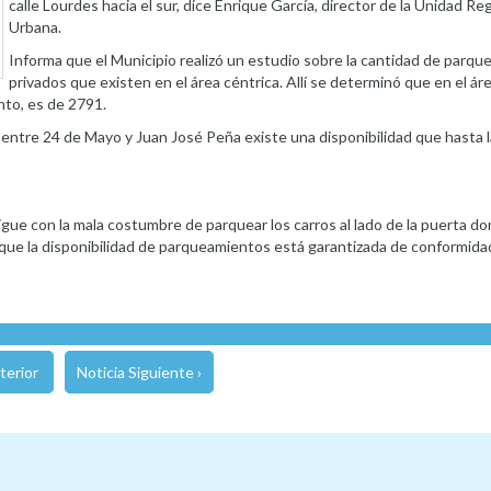
calle Lourdes hacia el sur, dice Enrique García, director de la Unidad R
Urbana.
Informa que el Municipio realizó un estudio sobre la cantidad de parqu
privados que existen en el área céntrica. Allí se determinó que en el ár
to, es de 2791.
 entre 24 de Mayo y Juan José Peña existe una disponibilidad que hasta l
gue con la mala costumbre de parquear los carros al lado de la puerta d
ica que la disponibilidad de parqueamientos está garantizada de conformidad
terior
Noticia Siguiente ›