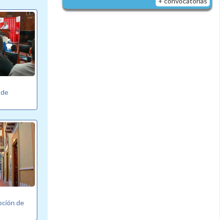
+ convocatorias
 de
pción de