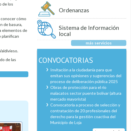
o de los
Ordenanzas
zo conocer cómo
ón de basura,
Sistema de Información
ara elementos de
local
 planifican
más servicios
aldivieso.
CONVOCATORIAS
do de las
Invitación a la ciudadanía para que
emitan sus opiniones y sugerencias del
proceso de deliberación pública 2025
Obras de protección para el río
malacatos sector puente bolívar (altura
mercado mayorista)
Convocatoria a proceso de selección y
contratación de 20 profesionales del
derecho para la gestión coactiva del
Municipio de Loja