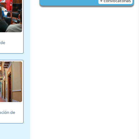
+ convocatorias
 de
pción de