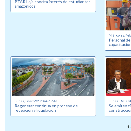
PTAR Loja concita interés de estudiantes
amazónicos
Miércoles, Febr
Personal de
capacitació
Lunes, Enero 22, 2024 - 17:46
Lunes, Diciemb
Regenerar continúa en proceso de
Se emiten tí
recepción y liquidación
construcció
1 