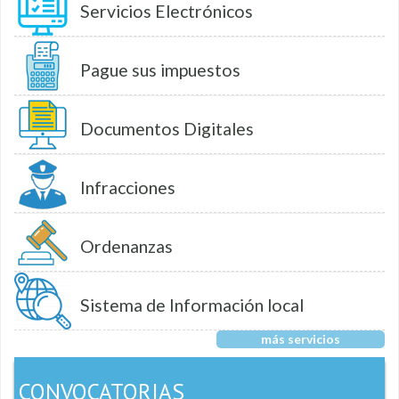
Servicios Electrónicos
Pague sus impuestos
Documentos Digitales
Infracciones
Ordenanzas
Sistema de Información local
más servicios
CONVOCATORIAS