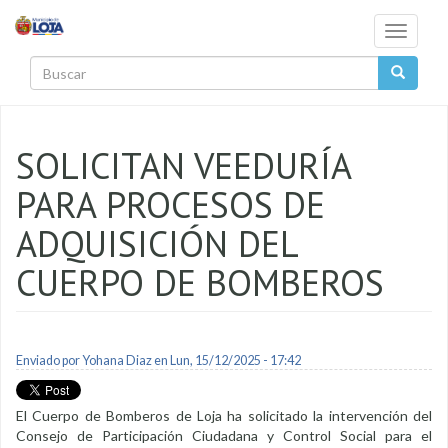
Pasar al contenido principal
Toggle
navigati
Buscar
SOLICITAN VEEDURÍA
PARA PROCESOS DE
ADQUISICIÓN DEL
CUERPO DE BOMBEROS
Enviado por
Yohana Diaz
en Lun, 15/12/2025 - 17:42
El Cuerpo de Bomberos de Loja ha solicitado la intervención del
Consejo de Participación Ciudadana y Control Social para el