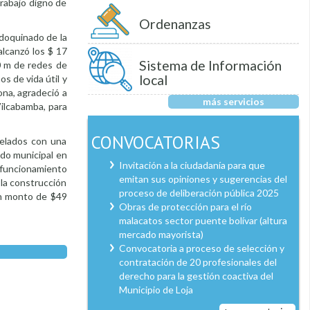
rabajo digno de
Ordenanzas
adoquinado de la
alcanzó los $ 17
Sistema de Información
20 m de redes de
local
os de vida útil y
ona, agradeció a
más servicios
Vilcabamba, para
CONVOCATORIAS
delados con una
ado municipal en
Invitación a la ciudadanía para que
 funcionamiento
emitan sus opiniones y sugerencias del
a la construcción
proceso de deliberación pública 2025
 un monto de $49
Obras de protección para el río
malacatos sector puente bolívar (altura
mercado mayorista)
Convocatoria a proceso de selección y
contratación de 20 profesionales del
derecho para la gestión coactiva del
Municipio de Loja