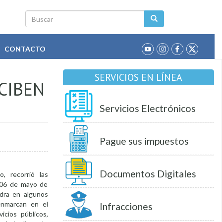
Buscar
CONTACTO
SERVICIOS EN LÍNEA
CIBEN
Servicios Electrónicos
Pague sus impuestos
Documentos Digitales
o, recorrió las
, 06 de mayo de
edra en algunos
 enmarcan en el
Infracciones
icios públicos,