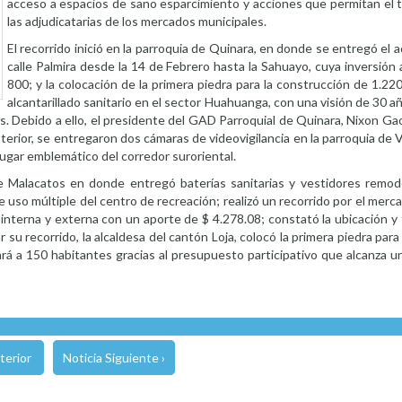
acceso a espacios de sano esparcimiento y acciones que permitan el t
las adjudicatarias de los mercados municipales.
El recorrido inició en la parroquia de Quinara, en donde se entregó el 
calle Palmira desde la 14 de Febrero hasta la Sahuayo, cuya inversión 
800; y la colocación de la primera piedra para la construcción de 1.2
alcantarillado sanitario en el sector Huahuanga, con una visión de 30 añ
. Debido a ello, el presidente del GAD Parroquial de Quinara, Nixon Ga
sterior, se entregaron dos cámaras de videovigilancia en la parroquia de 
 lugar emblemático del corredor suroriental.
o de Malacatos en donde entregó baterías sanitarias y vestidores remo
e uso múltiple del centro de recreación; realizó un recorrido por el merc
interna y externa con un aporte de $ 4.278.08; constató la ubicación y
r su recorrido, la alcaldesa del cantón Loja, colocó la primera piedra par
ciará a 150 habitantes gracias al presupuesto participativo que alcanza
terior
Noticia Siguiente ›