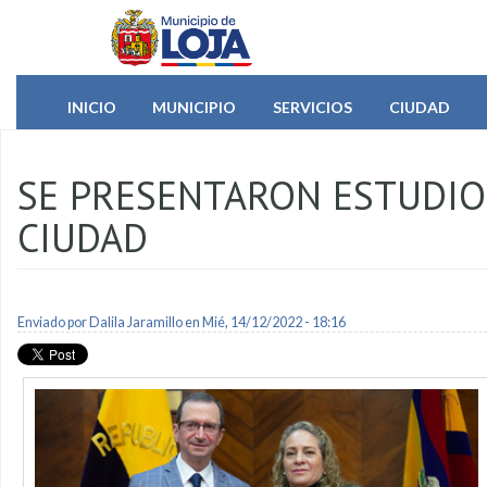
Pasar al contenido principal
INICIO
MUNICIPIO
SERVICIOS
CIUDAD
SE PRESENTARON ESTUDIO
CIUDAD
Enviado por
Dalila Jaramillo
en Mié, 14/12/2022 - 18:16