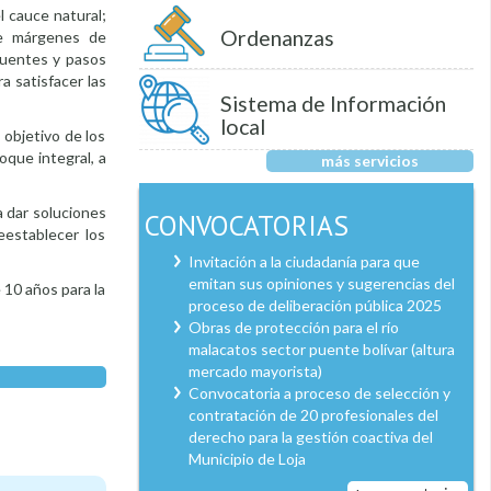
l cauce natural;
Ordenanzas
de márgenes de
puentes y pasos
a satisfacer las
Sistema de Información
local
 objetivo de los
oque integral, a
más servicios
ra dar soluciones
CONVOCATORIAS
eestablecer los
Invitación a la ciudadanía para que
emitan sus opiniones y sugerencias del
 10 años para la
proceso de deliberación pública 2025
Obras de protección para el río
malacatos sector puente bolívar (altura
mercado mayorista)
Convocatoria a proceso de selección y
contratación de 20 profesionales del
derecho para la gestión coactiva del
Municipio de Loja