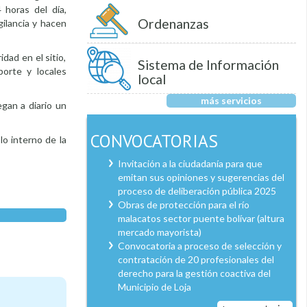
 horas del día,
Ordenanzas
ilancia y hacen
dad en el sitio,
Sistema de Información
orte y locales
local
más servicios
gan a diario un
CONVOCATORIAS
lo interno de la
Invitación a la ciudadanía para que
emitan sus opiniones y sugerencias del
proceso de deliberación pública 2025
Obras de protección para el río
malacatos sector puente bolívar (altura
mercado mayorista)
Convocatoria a proceso de selección y
contratación de 20 profesionales del
derecho para la gestión coactiva del
Municipio de Loja