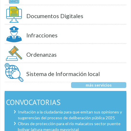
Documentos Digitales
Infracciones
Ordenanzas
Sistema de Información local
más servicios
CONVOCATORIAS
Invitación a la ciudadanía para que emitan sus opiniones y
sugerencias del proceso de deliberación pública 2025
Obras de protección para el río malacatos sector puente
bolívar (altura mercado mayorista)