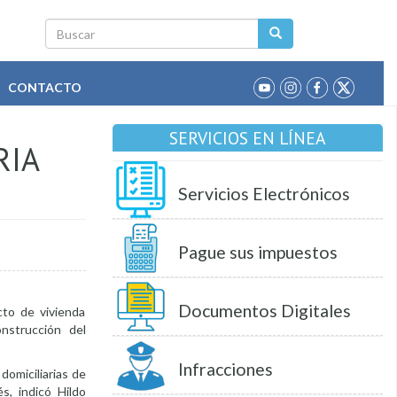
Buscar
CONTACTO
SERVICIOS EN LÍNEA
RIA
Servicios Electrónicos
Pague sus impuestos
Documentos Digitales
cto de vivienda
nstrucción del
Infracciones
domiciliarias de
s, indicó Hildo