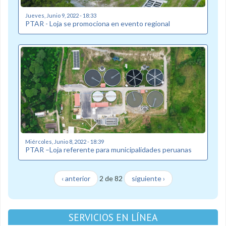
Jueves, Junio 9, 2022 - 18:33
PTAR - Loja se promociona en evento regional
Miércoles, Junio 8, 2022 - 18:39
PTAR –Loja referente para municipalidades peruanas
‹ anterior
2 de 82
siguiente ›
SERVICIOS EN LÍNEA