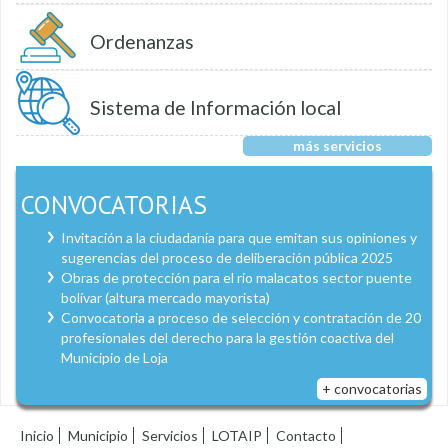
Ordenanzas
Sistema de Información local
más servicios
CONVOCATORIAS
Invitación a la ciudadanía para que emitan sus opiniones y
sugerencias del proceso de deliberación pública 2025
Obras de protección para el río malacatos sector puente
bolívar (altura mercado mayorista)
Convocatoria a proceso de selección y contratación de 20
profesionales del derecho para la gestión coactiva del
Municipio de Loja
+ convocatorias
Inicio
Municipio
Servicios
LOTAIP
Contacto