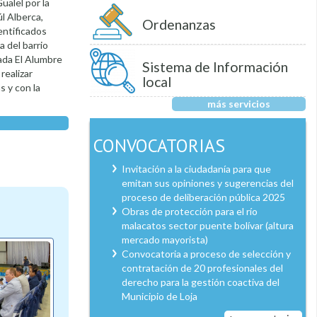
ualel por la
l Alberca,
Ordenanzas
entificados
a del barrio
ada El Alumbre
Sistema de Información
realizar
local
s y con la
más servicios
CONVOCATORIAS
Invitación a la ciudadanía para que
emitan sus opiniones y sugerencias del
proceso de deliberación pública 2025
Obras de protección para el río
malacatos sector puente bolívar (altura
mercado mayorista)
Convocatoria a proceso de selección y
contratación de 20 profesionales del
derecho para la gestión coactiva del
Municipio de Loja