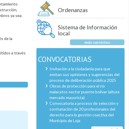
untamiento
Ordenanzas
strucción,
mbros ya sea
Sistema de Información
.
local
s de la
más servicios
itidos a través
CONVOCATORIAS
Invitación a la ciudadanía para que
emitan sus opiniones y sugerencias del
proceso de deliberación pública 2025
Obras de protección para el río
malacatos sector puente bolívar (altura
mercado mayorista)
Convocatoria a proceso de selección y
contratación de 20 profesionales del
derecho para la gestión coactiva del
Municipio de Loja