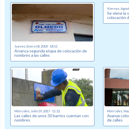
Viernes, Agosto
Se viene la 
colocación 
Jueves, Enero 18, 2018 - 18:11
Arranca segunda etapa de colocación de
nombres a las calles
Miércoles, Julio 19, 2017 - 11:22
Miércoles, May
Las calles de unos 30 barrios cuentan con
Avanza colo
nombres
de calles