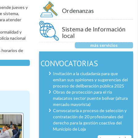
spende jueves y
Ordenanzas
e sistema,
ara atender
Sistema de Información
normalidad y
local
licía nacional
más servicios
s horarios de
CONVOCATORIAS
Invitación a la ciudadanía para que
emitan sus opiniones y sugerencias del
proceso de deliberación pública 2025
Obras de protección para el río
malacatos sector puente bolívar (altura
mercado mayorista)
Convocatoria a proceso de selección y
contratación de 20 profesionales del
derecho para la gestión coactiva del
Municipio de Loja