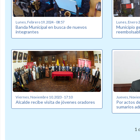
Lunes, Febrero 19, 2024 - 08:57
Lunes, Enero 22
Banda Municipal en busca de nuevos
Municipio g
integrantes
reembolsabl
Viernes, Noviembre 10, 2023 - 17:10
Jueves, Noviem
Alcalde recibe visita de jóvenes oradores
Por actos de
sumarios ad
1 