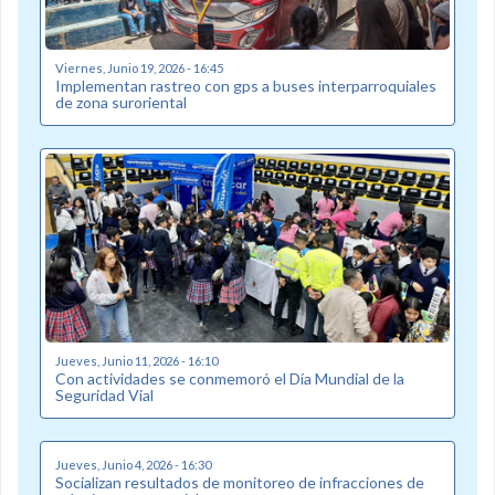
Viernes, Junio 19, 2026 - 16:45
Implementan rastreo con gps a buses interparroquiales
de zona suroriental
Jueves, Junio 11, 2026 - 16:10
Con actividades se conmemoró el Día Mundial de la
Seguridad Vial
Jueves, Junio 4, 2026 - 16:30
Socializan resultados de monitoreo de infracciones de