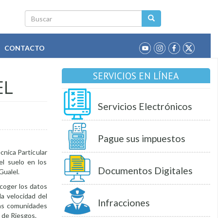
Buscar
CONTACTO
SERVICIOS EN LÍNEA
EL
Servicios Electrónicos
Pague sus impuestos
cnica Particular
el suelo en los
Documentos Digitales
Gualel.
ecoger los datos
a velocidad del
Infracciones
las comunidades
n de Riesgos.