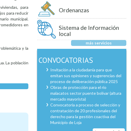
viviendas, para
Ordenanzas
jos para reducir
nario municipal.
cromedidores en
Sistema de Información
local
más servicios
roblemática y la
CONVOCATORIAS
ua. La población
Invitación a la ciudadanía para que
emitan sus opiniones y sugerencias del
proceso de deliberación pública 2025
Obras de protección para el río
malacatos sector puente bolívar (altura
mercado mayorista)
Convocatoria a proceso de selección y
contratación de 20 profesionales del
derecho para la gestión coactiva del
Municipio de Loja