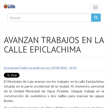
Pasar al contenido principal
Toggle
navigati
Buscar
AVANZAN TRABAJOS EN LA
CALLE EPICLACHIMA
Enviado por
Dalila Jaramillo
en Lun, 03/04/2023 - 16:50
El Municipio de Loja avanza con los trabajos en la calle Epiclachima,
situada en la parte occidental de la ciudad. Al momento, personal
de la Unidad Municipal de Agua Potable, Umapal, trabaja en la
construcción de sumideros y dos rejillas para evacuar las aguas
lluvias.
Jhonel Ramírez, técnico de Obras Públicas, explica que la vía tiene