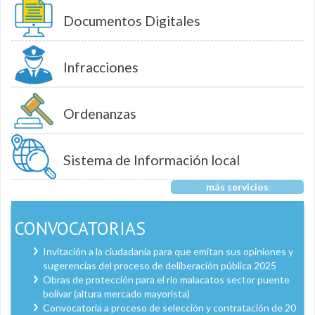
Documentos Digitales
Infracciones
Ordenanzas
Sistema de Información local
más servicios
CONVOCATORIAS
Invitación a la ciudadanía para que emitan sus opiniones y
sugerencias del proceso de deliberación pública 2025
Obras de protección para el río malacatos sector puente
bolívar (altura mercado mayorista)
Convocatoria a proceso de selección y contratación de 20