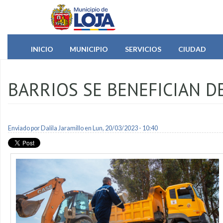
Pasar al contenido principal
INICIO
MUNICIPIO
SERVICIOS
CIUDAD
BARRIOS SE BENEFICIAN D
Enviado por
Dalila Jaramillo
en Lun, 20/03/2023 - 10:40