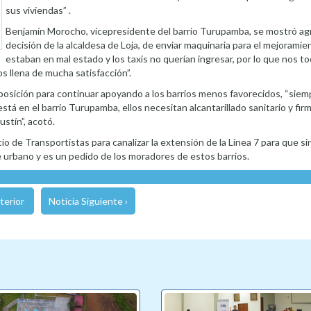
sus viviendas” .
Benjamín Morocho, vicepresidente del barrio Turupamba, se mostró ag
decisión de la alcaldesa de Loja, de enviar maquinaria para el mejoramient
estaban en mal estado y los taxis no querían ingresar, por lo que nos t
s llena de mucha satisfacción”.
disposición para continuar apoyando a los barrios menos favorecidos, “sie
stá en el barrio Turupamba, ellos necesitan alcantarillado sanitario y fi
stín”, acotó.
o de Transportistas para canalizar la extensión de la Línea 7 para que si
 urbano y es un pedido de los moradores de estos barrios.
terior
Noticia Siguiente ›