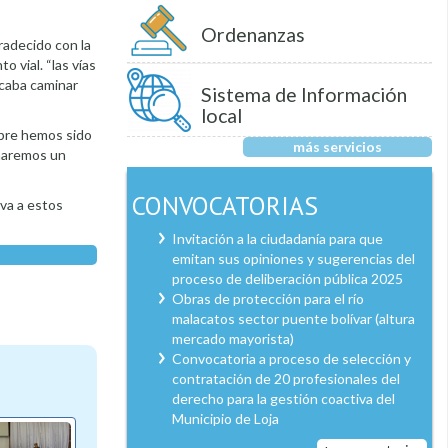
Ordenanzas
radecido con la
o vial. “las vías
ocaba caminar
Sistema de Información
local
mpre hemos sido
más servicios
rmaremos un
CONVOCATORIAS
rva a estos
Invitación a la ciudadanía para que
emitan sus opiniones y sugerencias del
proceso de deliberación pública 2025
Obras de protección para el río
malacatos sector puente bolívar (altura
mercado mayorista)
Convocatoria a proceso de selección y
contratación de 20 profesionales del
derecho para la gestión coactiva del
Municipio de Loja