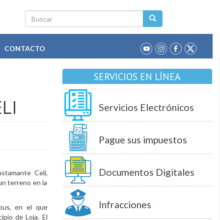
Buscar
CONTACTO
SERVICIOS EN LÍNEA
LI
Servicios Electrónicos
Pague sus impuestos
Documentos Digitales
ustamante Celi,
 un terreno en la
Infracciones
pus, en el que
ipio de Loja. El