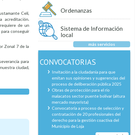
Ordenanzas
ustamante Celi,
 acreditación.
 requiere de un
Sistema de Información
a para conseguir
local
más servicios
or Zonal 7 de la
CONVOCATORIAS
rseverancia para
 nuestra ciudad,
Invitación a la ciudadanía para que
emitan sus opiniones y sugerencias del
proceso de deliberación pública 2025
Obras de protección para el río
malacatos sector puente bolívar (altura
mercado mayorista)
Convocatoria a proceso de selección y
contratación de 20 profesionales del
derecho para la gestión coactiva del
Municipio de Loja