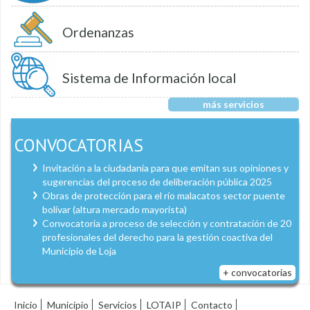
Ordenanzas
Sistema de Información local
más servicios
CONVOCATORIAS
Invitación a la ciudadanía para que emitan sus opiniones y
sugerencias del proceso de deliberación pública 2025
Obras de protección para el río malacatos sector puente
bolívar (altura mercado mayorista)
Convocatoria a proceso de selección y contratación de 20
profesionales del derecho para la gestión coactiva del
Municipio de Loja
+ convocatorias
Inicio
Municipio
Servicios
LOTAIP
Contacto