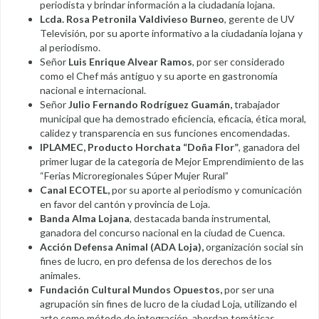
periodista y brindar información a la ciudadanía lojana.
Lcda. Rosa Petronila Valdivieso Burneo
, gerente de UV
Televisión, por su aporte informativo a la ciudadanía lojana y
al periodismo.
Señor
Luis Enrique Alvear Ramos
, por ser considerado
como el Chef más antiguo y su aporte en gastronomía
nacional e internacional.
Señor
Julio Fernando Rodríguez Guamán,
trabajador
municipal que ha demostrado eficiencia, eficacia, ética moral,
calidez y transparencia en sus funciones encomendadas.
IPLAMEC, Producto Horchata “Doña Flor”
, ganadora del
primer lugar de la categoría de Mejor Emprendimiento de las
“Ferias Microregionales Súper Mujer Rural”
Canal ECOTEL,
por su aporte al periodismo y comunicación
en favor del cantón y provincia de Loja.
Banda Alma Lojana
, destacada banda instrumental,
ganadora del concurso nacional en la ciudad de Cuenca.
Acción Defensa Animal (ADA Loja),
organización social sin
fines de lucro, en pro defensa de los derechos de los
animales.
Fundación Cultural Mundos Opuestos,
por ser una
agrupación sin fines de lucro de la ciudad Loja, utilizando el
arte como método de integración, abordan temáticas