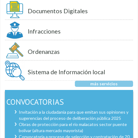
Documentos Digitales
Infracciones
Ordenanzas
Sistema de Información local
más servicios
CONVOCATORIAS
Invitación a la ciudadanía para que emitan sus opiniones y
sugerencias del proceso de deliberación pública 2025
Obras de protección para el río malacatos sector puente
bolívar (altura mercado mayorista)
Convocatoria a proceso de selección y contratación de 20