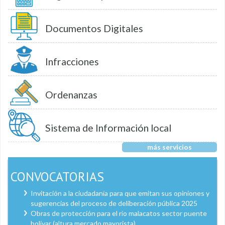
Documentos Digitales
Infracciones
Ordenanzas
Sistema de Información local
más servicios
CONVOCATORIAS
Invitación a la ciudadanía para que emitan sus opiniones y
sugerencias del proceso de deliberación pública 2025
Obras de protección para el río malacatos sector puente
bolívar (altura mercado mayorista)