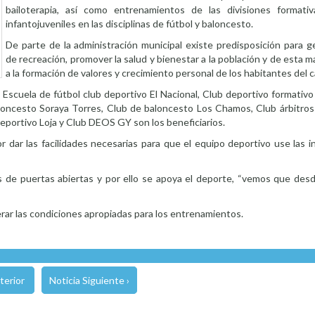
bailoterapia, así como entrenamientos de las divisiones formativ
infantojuveniles en las disciplinas de fútbol y baloncesto.
De parte de la administración municipal existe predisposición para g
de recreación, promover la salud y bienestar a la población y de esta m
a la formación de valores y crecimiento personal de los habitantes del c
 Escuela de fútbol club deportivo El Nacional, Club deportivo formativo 
aloncesto Soraya Torres, Club de baloncesto Los Chamos, Club árbitros
eportivo Loja y Club DEOS GY son los beneficiarios.
r dar las facilidades necesarias para que el equipo deportivo use las i
 es de puertas abiertas y por ello se apoya el deporte, “vemos que de
rar las condiciones apropiadas para los entrenamientos.
terior
Noticia Siguiente ›