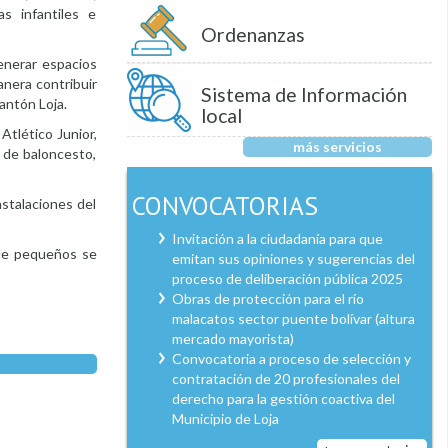
as infantiles e
Ordenanzas
enerar espacios
anera contribuir
Sistema de Información
antón Loja.
local
Atlético Junior,
más servicios
 de baloncesto,
CONVOCATORIAS
nstalaciones del
Invitación a la ciudadanía para que
sde pequeños se
emitan sus opiniones y sugerencias del
proceso de deliberación pública 2025
Obras de protección para el río
malacatos sector puente bolívar (altura
mercado mayorista)
Convocatoria a proceso de selección y
contratación de 20 profesionales del
derecho para la gestión coactiva del
Municipio de Loja