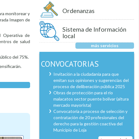
Ordenanzas
ara monitorear y
agrada Imagen de
Sistema de Información
local
l Operativa de
entros de salud
más servicios
público del 75%.
CONVOCATORIAS
ensificarán.
Invitación a la ciudadanía para que
emitan sus opiniones y sugerencias del
proceso de deliberación pública 2025
Obras de protección para el río
malacatos sector puente bolívar (altura
mercado mayorista)
Convocatoria a proceso de selección y
contratación de 20 profesionales del
derecho para la gestión coactiva del
Municipio de Loja