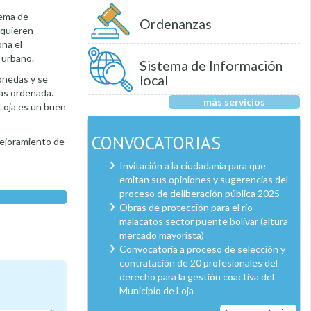
tema de
Ordenanzas
 quieren
ona el
 urbano.
Sistema de Información
local
monedas y se
ás ordenada.
más servicios
 Loja es un buen
CONVOCATORIAS
mejoramiento de
Invitación a la ciudadanía para que
emitan sus opiniones y sugerencias del
proceso de deliberación pública 2025
Obras de protección para el río
malacatos sector puente bolívar (altura
mercado mayorista)
Convocatoria a proceso de selección y
contratación de 20 profesionales del
derecho para la gestión coactiva del
Municipio de Loja