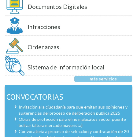
Documentos Digitales
Infracciones
Ordenanzas
Sistema de Información local
más servicios
CONVOCATORIAS
Invitación a la ciudadanía para que emitan sus opiniones y
sugerencias del proceso de deliberación pública 2025
Obras de protección para el río malacatos sector puente
bolívar (altura mercado mayorista)
Convocatoria a proceso de selección y contratación de 20