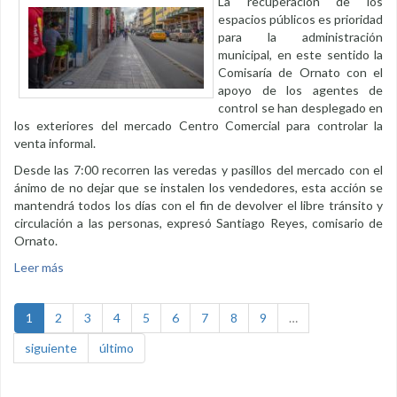
La recuperación de los
espacios públicos es prioridad
para la administración
municipal, en este sentido la
Comisaría de Ornato con el
apoyo de los agentes de
control se han desplegado en
los exteriores del mercado Centro Comercial para controlar la
venta informal.
Desde las 7:00 recorren las veredas y pasillos del mercado con el
ánimo de no dejar que se instalen los vendedores, esta acción se
mantendrá todos los días con el fin de devolver el libre tránsito y
circulación a las personas, expresó Santiago Reyes, comisario de
Ornato.
Leer más
sobre Controles permanentes por venta informal en calle 18
de Noviembre
1
2
3
4
5
6
7
8
9
…
siguiente
último